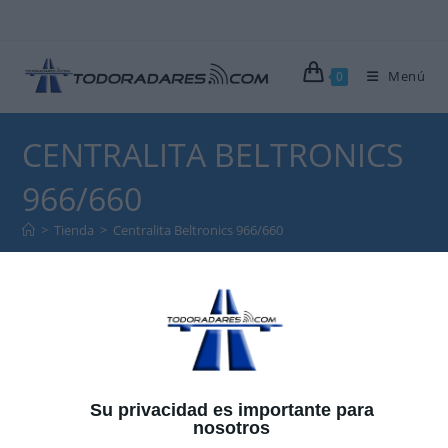
Menú
0
CENTRALITA BELTRONICS
966/660
>
Tienda
>
Centralita Beltronics 966/660
Centralita Beltronics 966/660
Su privacidad es importante para
nosotros