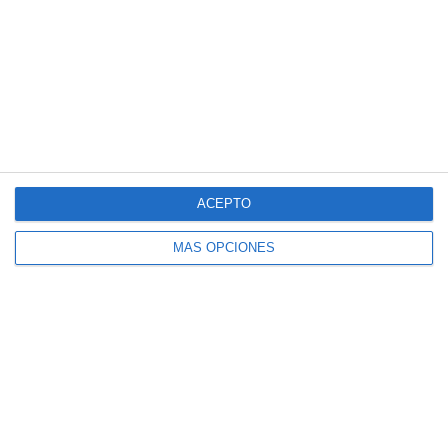
y ESCORT 9500CI MTR
DESCRIPCIÓN
VÍDEOS
¿POR QUÉ TODORADARES?
ACEPTO
MÁS OPCIONES
Descripción
CONO AMPLIFICADOR DISEÑADO Y PATENTADO POR
TODORADARES.
Amplifica la recepción mejorando hasta en un 30% las
distancias de detección de un multanova y de un 60% de
un multaradar CD o radares multicarril