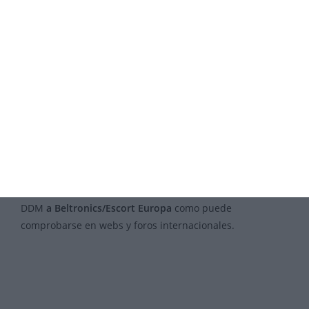
Diseñado para la bocina de K y KA disponible en
Beltronics y Escort ya que, la segunda bocina es de
banda X. Permite mejorar las distancias en todas las
situaciones, rectas, curvas y cambios de rasante gracias a
su mayor amplitud de recepción.
Pueden ver el articulo completo haciendo click
AQUÍ
IMPRESCINDIBLE
PARA EL MULTA RADAR CD; SIN ÉL, NO
SIRVE EL DETECTOR POR SI SÓLO.
Todoradares es suministrador
del cono amplificador
DDM
a Beltronics/Escort Europa
como puede
comprobarse en webs y foros internacionales.