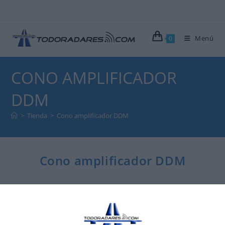
Menú
0
CONO AMPLIFICADOR
DDM
>
Tienda
>
Cono amplificador DDM
Cono amplificador DDM