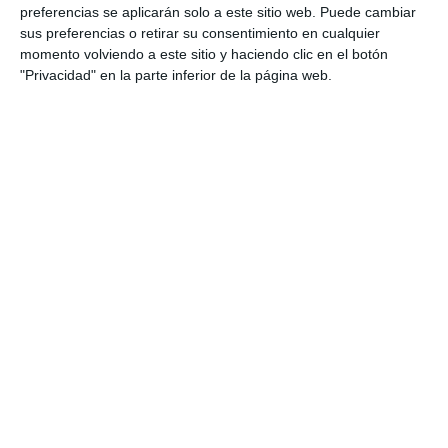
preferencias se aplicarán solo a este sitio web. Puede cambiar
sus preferencias o retirar su consentimiento en cualquier
momento volviendo a este sitio y haciendo clic en el botón
"Privacidad" en la parte inferior de la página web.
145,00
€
IVA incluído
-
+
AÑADIR AL CARRITO
COMPRAR YA
DDM, Dispositivo de Mejora diseñado para antenas Beltronics
STI-R PLUS, STI-R, STI-R PLUS M-EDITION, ESCORT 9500CI