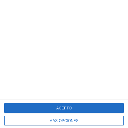
48,40
€
IVA incluído
Sin existencias
Ventosa alta resistencia para los detectores Escort RedLine,
Escort 9500ix, y Escort 8500-X50
Mejora la sujeción para cualquier detector de radar portátil
que coloquemos en la luna del coche.
ACEPTO
MÁS OPCIONES
DESCRIPCIÓN