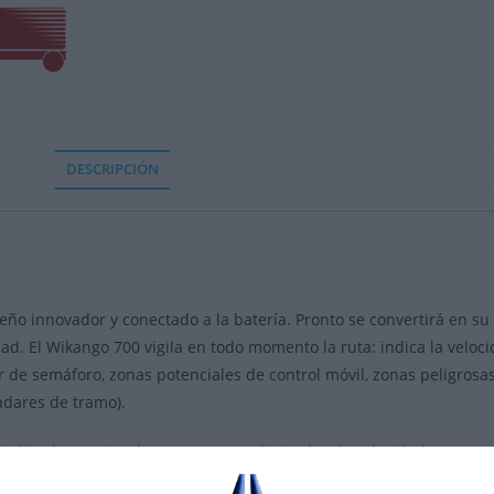
DESCRIPCIÓN
seño innovador y conectado a la batería. Pronto se convertirá en 
d. El Wikango 700 vigila en todo momento la ruta: indica la veloci
r de semáforo, zonas potenciales de control móvil, zonas peligrosas
adares de tramo).
indir: alertas visuales con LEDs, un limitador de velocidad progr
moria para guardar puntos personalizados.