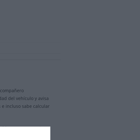
su compañero
dad del vehículo y avisa
 e incluso sabe calcular
amable que nos permite