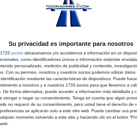
ti-país recocida por muchísimos profesionales y aficionados del au
Su privacidad es importante para nosotros
s 1733
socios
almacenamos y/o accedemos a información en un disposit
sonales, como identificadores únicos e información estándar enviada 
ntenido personalizado, medición de publicidad y contenido, investigaci
os.
Con su permiso, nosotros y nuestros socios podemos utilizar datos 
identificación mediante las características de dispositivos. Puede hacer
ntimiento a nosotros y a nuestros 1733 socios para que llevemos a ca
. De forma alternativa, puede acceder a información más detallada y 
e otorgar o negar su consentimiento.
Tenga en cuenta que algún proc
ango 700
de no requerir de su consentimiento, pero usted tiene el derecho de r
 del mechero del coche, mientras que la versión Wikango 700, tie
referencias se aplicarán solo a este sitio web. Puede cambiar sus pref
er lugar del vehículo.
alquier momento volviendo a este sitio y haciendo clic en el botón "Pri
 web.