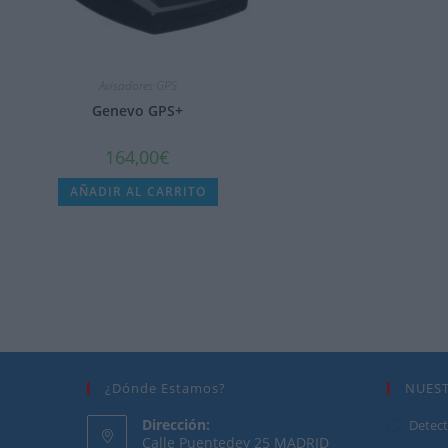
Avisadores GPS
Genevo GPS+
164,00
€
AÑADIR AL CARRITO
Inicio
>
Tienda
>
Avisadores GPS
>
Wikango 700
¿Dónde Estamos?
NUES
Dirección:
Detect
Calle Puentedey 25 MADRID