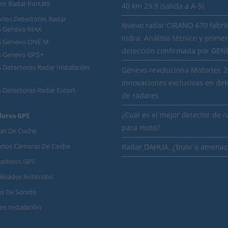
or Radar Portátil
40 km 29.9 (salida a A-5)
rios Detectores Radar
Nuevo radar CIRANO 670 fabri
os Genevo MAX
Indra: Análisis técnico y prime
os Genevo ONE M
detección confirmada por GE
s Genevo GPS+
 Detectores Radar Instalación
Genevo revoluciona Motortec 
innovaciones exclusivas en det
s Detectores Radar Escort
de radares
¿Cuál es el mejor detector de 
dores GPS
para moto?
as De Coche
orios Cámaras De Coche
Radar DAHUA, ¿’bulo’ o amenaz
zadores GPS
lizador Antirrobo
o De Sonido
ios Instalación