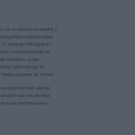
o, con un diseño innovador y
su compañero indispensable
 El Wikango 700 vigila en
ículo y avisa mediante un
r de semáforo, zonas
ncluso sabe calcular la
d media (radares de tramo).
puede prescindir: alertas
gramable que nos permite
ida y una memoria para