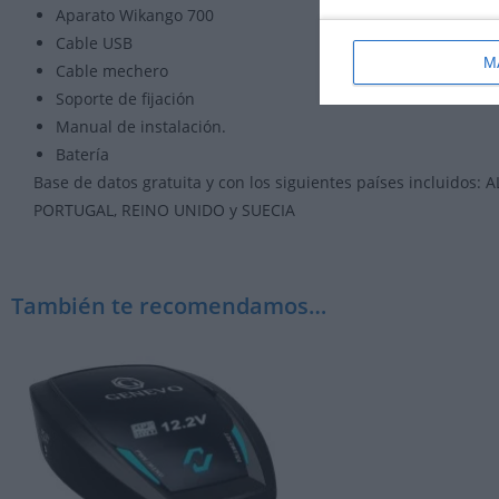
Aparato Wikango 700
Cable USB
M
Cable mechero
Soporte de fijación
Manual de instalación.
Batería
Base de datos gratuita y con los siguientes países incluidos
PORTUGAL, REINO UNIDO y SUECIA
También te recomendamos…