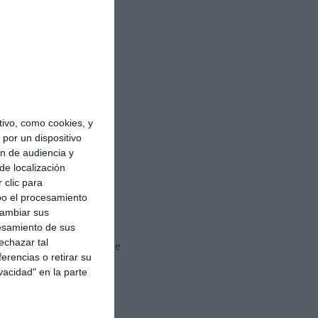
tomóvil.
ivo, como cookies, y
por un dispositivo
ón de audiencia y
de localización
 clic para
bo el procesamiento
cambiar sus
esamiento de sus
echazar tal
ne una batería recargable
erencias o retirar su
vacidad" en la parte