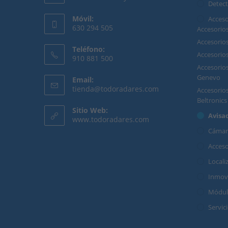
Detect
Móvil:
Acceso
630 294 505
Accesori
Accesori
Teléfono:
Accesorio
910 881 500
Accesorios
Genevo
Email:
tienda@todoradares.com
Accesorio
Beltronics
Sitio Web:
Avisa
www.todoradares.com
Cámar
Acces
Locali
Inmovi
Módul
Servic