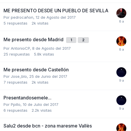
ME PRESENTO DESDE UN PUEBLO DE SEVILLA
Por
pedrocañon
,
12 de Agosto del 2017
5
respuestas
2k
visitas
Me presento desde Madrid
1
2
Por
AntonioCP
,
8 de Agosto del 2017
25
respuestas
5.8k
visitas
Me presento desde Castellón
Por
Jose_blo
,
25 de Junio del 2017
7
respuestas
2k
visitas
Presentandosemele...
Por
Ppillo
,
10 de Julio del 2017
6
respuestas
2.2k
visitas
Salu2 desde bcn - zona maresme Vallès