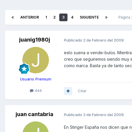
ANTERIOR
1
2
3
4
SIGUIENTE
Página
juanig1980j
Publicado
2 de Febrero del 2009
esto suena a vende-bulos. Mientr
creo que seguiremos siendo muy in
como marca. Basta ya de tanto secr
Usuario Premium
444
Citar
juan cantabria
Publicado
3 de Febrero del 2009
En Stinger España nos dicen que no