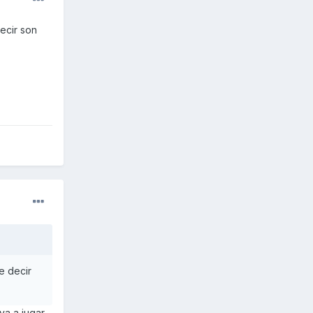
ecir son
e decir
ya a jugar