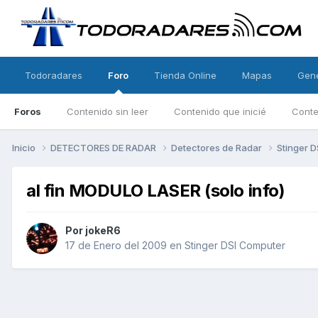
Todoradares
Foro
Tienda Online
Mapas
Gen
Foros
Contenido sin leer
Contenido que inicié
Conte
Inicio
DETECTORES DE RADAR
Detectores de Radar
Stinger 
al fin MODULO LASER (solo info)
Por
jokeR6
17 de Enero del 2009
en
Stinger DSI Computer