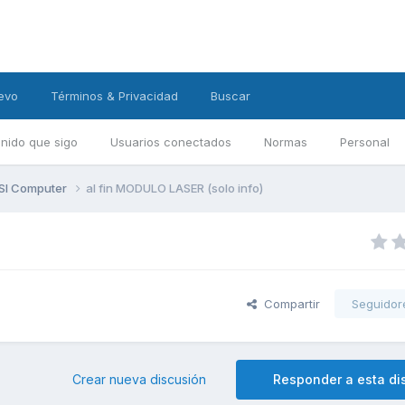
evo
Términos & Privacidad
Buscar
nido que sigo
Usuarios conectados
Normas
Personal
DSI Computer
al fin MODULO LASER (solo info)
Compartir
Seguidor
Crear nueva discusión
Responder a esta di