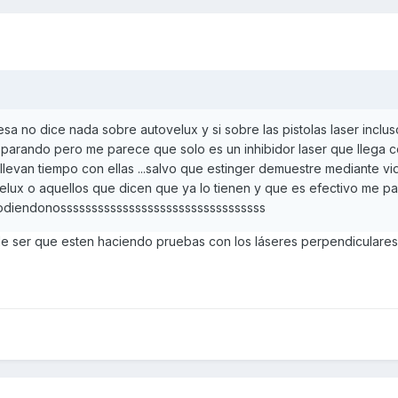
esa no dice nada sobre autovelux y si sobre las pistolas laser inclu
isparando pero me parece que solo es un inhibidor laser que llega 
 llevan tiempo con ellas ...salvo que estinger demuestre mediante v
elux o aquellos que dicen que ya lo tienen y que es efectivo me p
jodiendonosssssssssssssssssssssssssssssssss
e ser que esten haciendo pruebas con los láseres perpendiculares