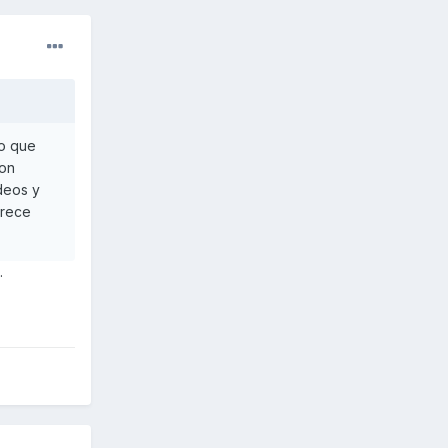
so que
con
ideos y
arece
.