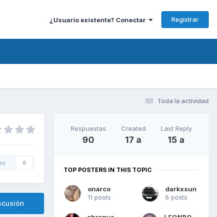
Registrar
¿Usuario existente? Conectar
Toda la actividad
Respuestas
Created
Last Reply
90
17 a
15 a
es
0
TOP POSTERS IN THIS TOPIC
onarco
darkxsun
11 posts
6 posts
scusión
abergueiro
LEONROJO