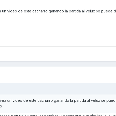
a un video de este cacharro ganando la partida al velux se puede d
 vea un video de este cacharro ganando la partida al velux se pued
to
eso a un velox para las pruebas y menos aun que alguien le la va