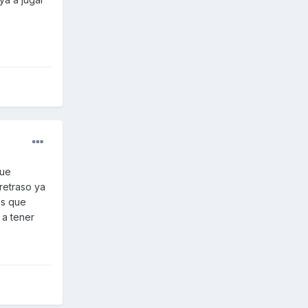
que
retraso ya
as que
 a tener