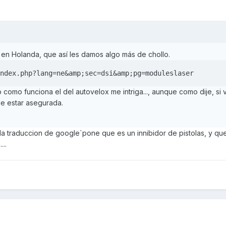
 en Holanda, que así les damos algo más de chollo.
ndex.php?lang=ne&amp;sec=dsi&amp;pg=moduleslaser
o como funciona el del autovelox me intriga..., aunque como dije, si
de estar asegurada.
la traduccion de google`pone que es un innibidor de pistolas, y qu
...