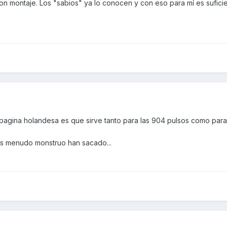
con montaje. Los "sabios" ya lo conocen y con eso para mí es suficie
a pagina holandesa es que sirve tanto para las 904 pulsos como par
ues menudo monstruo han sacado...