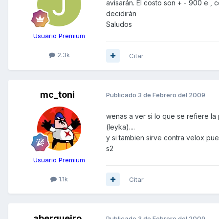
avisarán. El costo son + - 900 e , 
decidirán
Saludos
Usuario Premium
2.3k
Citar
mc_toni
Publicado
3 de Febrero del 2009
wenas a ver si lo que se refiere l
(leyka)....
y si tambien sirve contra velox p
s2
Usuario Premium
1.1k
Citar
abergueiro
Publicado
3 de Febrero del 2009