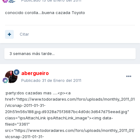
Publicado
13 de Enero del 2011
conocido corolla....buena cazada Toyoto
Citar
3 semanas más tarde...
abergueiro
Publicado
31 de Enero del 2011
:party:dos cazadas mas .....<p><a
href="https://www.todoradares.com/foro/uploads/monthly_2011_01
/vlcsnap-2011-01-31-
20h51m56s188.jpg.d9328a75f3687bc4d0dc3d647d75eead.jpg"
class="ipsAttachLink ipsAttachLink_image"><img data-
fileid="3361"
src="https://www.todoradares.com/foro/uploads/monthly_2011_01/
vlcsnap-2011-01-31-