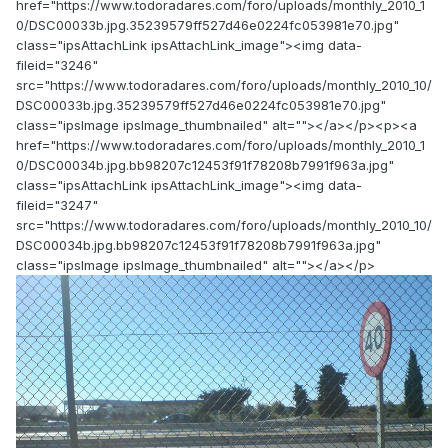
href="https://www.todoradares.com/foro/uploads/monthly_2010_1
0/DSC00033b.jpg.35239579ff527d46e0224fc053981e70.jpg"
class="ipsAttachLink ipsAttachLink_image"><img data-
fileid="3246"
src="https://www.todoradares.com/foro/uploads/monthly_2010_10/
DSC00033b.jpg.35239579ff527d46e0224fc053981e70.jpg"
class="ipsImage ipsImage_thumbnailed" alt=""></a></p><p><a
href="https://www.todoradares.com/foro/uploads/monthly_2010_1
0/DSC00034b.jpg.bb98207c12453f91f78208b7991f963a.jpg"
class="ipsAttachLink ipsAttachLink_image"><img data-
fileid="3247"
src="https://www.todoradares.com/foro/uploads/monthly_2010_10/
DSC00034b.jpg.bb98207c12453f91f78208b7991f963a.jpg"
class="ipsImage ipsImage_thumbnailed" alt=""></a></p>