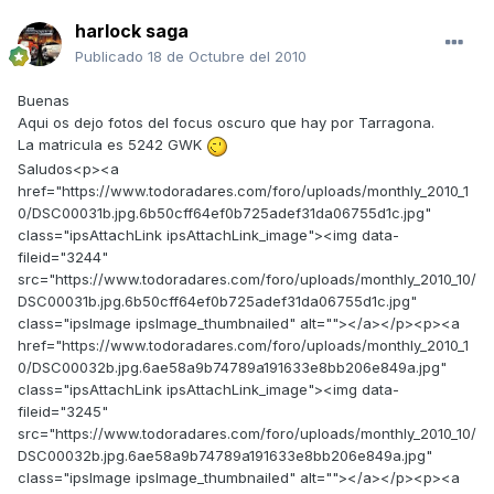
harlock saga
Publicado
18 de Octubre del 2010
Buenas
Aqui os dejo fotos del focus oscuro que hay por Tarragona.
La matricula es 5242 GWK
Saludos<p><a
href="https://www.todoradares.com/foro/uploads/monthly_2010_1
0/DSC00031b.jpg.6b50cff64ef0b725adef31da06755d1c.jpg"
class="ipsAttachLink ipsAttachLink_image"><img data-
fileid="3244"
src="https://www.todoradares.com/foro/uploads/monthly_2010_10/
DSC00031b.jpg.6b50cff64ef0b725adef31da06755d1c.jpg"
class="ipsImage ipsImage_thumbnailed" alt=""></a></p><p><a
href="https://www.todoradares.com/foro/uploads/monthly_2010_1
0/DSC00032b.jpg.6ae58a9b74789a191633e8bb206e849a.jpg"
class="ipsAttachLink ipsAttachLink_image"><img data-
fileid="3245"
src="https://www.todoradares.com/foro/uploads/monthly_2010_10/
DSC00032b.jpg.6ae58a9b74789a191633e8bb206e849a.jpg"
class="ipsImage ipsImage_thumbnailed" alt=""></a></p><p><a