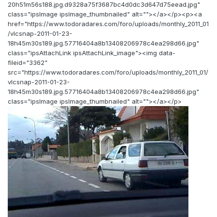
20h51m56s188.jpg.d9328a75f3687bc4d0dc3d647d75eead.jpg"
class="ipsImage ipsImage_thumbnailed" alt=""></a></p><p><a
href="https://www.todoradares.com/foro/uploads/monthly_2011_01
/vlcsnap-2011-01-23-
18h45m30s189.jpg.57716404a8b13408206978c4ea298d66.jpg"
class="ipsAttachLink ipsAttachLink_image"><img data-
fileid="3362"
src="https://www.todoradares.com/foro/uploads/monthly_2011_01/
vlcsnap-2011-01-23-
18h45m30s189.jpg.57716404a8b13408206978c4ea298d66.jpg"
class="ipsImage ipsImage_thumbnailed" alt=""></a></p>