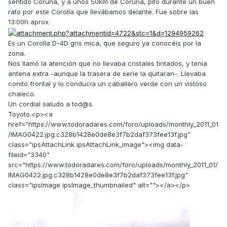
sentido Coruña, y a unos 50km de Coruña, pitó durante un buen
rato por este Corolla que llevábamos delante. Fue sobre las
13:00h aprox.
Es un Corolla D-4D gris mica, que seguro ya conocéis por la
zona.
Nos llamó la atención que no llevaba cristales tintados, y tenía
antena extra -aunque la trasera de serie la quitaran-. Llevaba
conito frontal y lo conducía un caballero verde con un vistoso
chaleco.
Un cordial saludo a tod@s.
Toyoto.<p><a
href="https://www.todoradares.com/foro/uploads/monthly_2011_01
/IMAG0422.jpg.c328b1428e0de8e3f7b2daf373fee13f.jpg"
class="ipsAttachLink ipsAttachLink_image"><img data-
fileid="3340"
src="https://www.todoradares.com/foro/uploads/monthly_2011_01/
IMAG0422.jpg.c328b1428e0de8e3f7b2daf373fee13f.jpg"
class="ipsImage ipsImage_thumbnailed" alt=""></a></p>