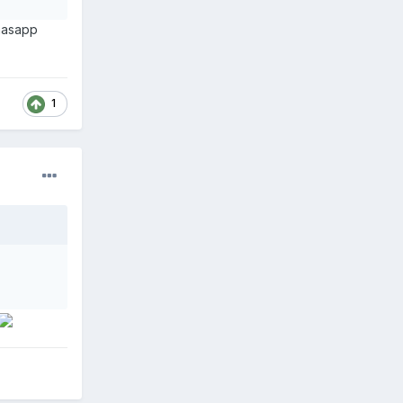
whasapp
1