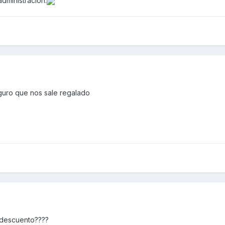
dministración.
guro que nos sale regalado
 descuento????