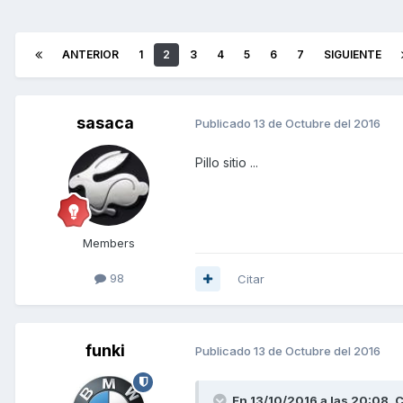
ANTERIOR
1
2
3
4
5
6
7
SIGUIENTE
sasaca
Publicado
13 de Octubre del 2016
Pillo sitio ...
Members
98
Citar
funki
Publicado
13 de Octubre del 2016
En 13/10/2016 a las 20:08,
C