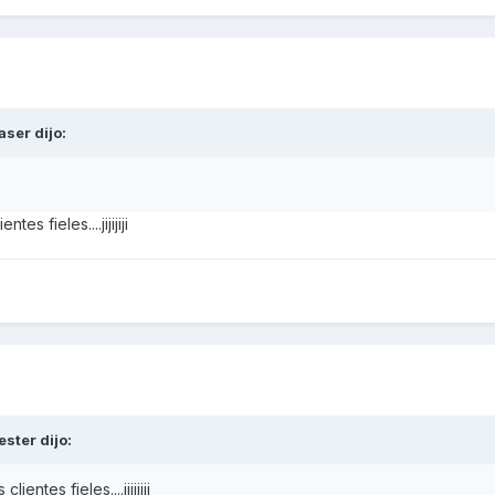
aser
dijo:
es fieles....jijijiji
ester
dijo:
ientes fieles....jijijiji