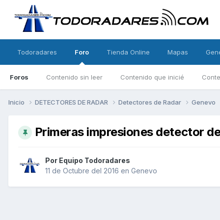
Todoradares
Foro
Tienda Online
Mapas
Gen
Foros
Contenido sin leer
Contenido que inicié
Conte
Inicio
DETECTORES DE RADAR
Detectores de Radar
Genevo
Primeras impresiones detector d
Por
Equipo Todoradares
11 de Octubre del 2016
en
Genevo