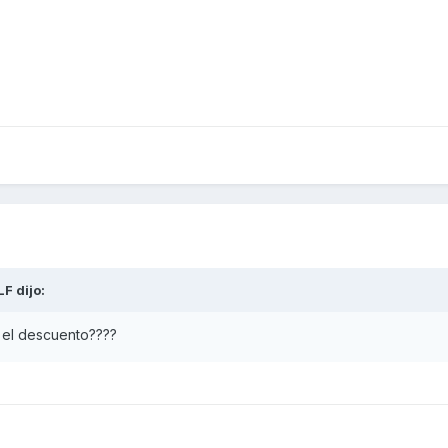
LF
dijo:
 el descuento????