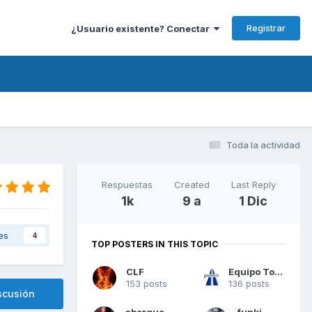
Registrar
¿Usuario existente? Conectar
Toda la actividad
Respuestas
Created
Last Reply
1k
9 a
1 Dic
es
4
TOP POSTERS IN THIS TOPIC
CLF
Equipo Todoradares
153 posts
136 posts
scusión
abergueiro
funki