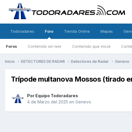
Todoradares
Foro
Tienda Online
Mapas
Gen
Foros
Contenido sin leer
Contenido que inicié
Conte
Inicio
DETECTORES DE RADAR
Detectores de Radar
Genevo
Trípode multanova Mossos (tirado en
Por
Equipo Todoradares
4 de Marzo del 2025
en
Genevo