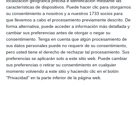
localización geográfica precisa e identificación mediante las
que un Bel975R comercializado en España con un nombre
características de dispositivos. Puede hacer clic para otorgarnos
su consentimiento a nosotros y a nuestros 1733 socios para
distinto, pero a un mayor precio que el Bel975R.
que llevemos a cabo el procesamiento previamente descrito. De
forma alternativa, puede acceder a información más detallada y
La antena GPS es interna y no tiene salida para enchufarle
cambiar sus preferencias antes de otorgar o negar su
antena externa. Las actualizaciones son gratuitas pero
consentimiento.
Tenga en cuenta que algún procesamiento de
desconocemos su precisión. La creación y mantenimiento de
sus datos personales puede no requerir de su consentimiento,
una buena base de datos de localizaciones de radares
pero usted tiene el derecho de rechazar tal procesamiento. Sus
preferencias se aplicarán solo a este sitio web. Puede cambiar
requiere muchos recursos humanos y económicos, por lo
sus preferencias o retirar su consentimiento en cualquier
que son las marcas mas grandes y potentes las que suelen
momento volviendo a este sitio y haciendo clic en el botón
tener las mejores bases de datos, sobretodo las que son de
"Privacidad" en la parte inferior de la página web.
pago.
Un detalle que sorprende mucho en cuanto a tecnología es
que este avisador para conectarlo al ordenador, viene con
un cable de serie. Cuando los cables de serie se han dejado
de utilizar hace tiempo y es tecnología atrasada, mientras
que el cable USB es opcional y hay que pagar por el aparte.
Su display es basado en LED. Lo bueno es que el tamaño del