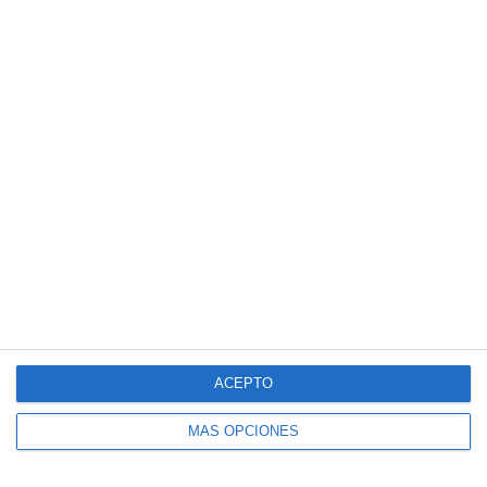
Only you
25 febrero, 2008
Avisadores via GPS
ACEPTO
25 febrero, 2008
MÁS OPCIONES