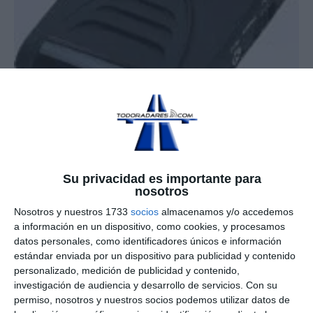
Hermes
Su privacidad es importante para
nosotros
Nosotros y nuestros 1733
socios
almacenamos y/o accedemos
Publicación
Categoría
25 febrero, 2008
Avisadores GPS
a información en un dispositivo, como cookies, y procesamos
de
de
la
la
datos personales, como identificadores únicos e información
entrada:
entrada:
estándar enviada por un dispositivo para publicidad y contenido
Este avisador es un total
personalizado, medición de publicidad y contenido,
desconocido y poco popular. Es distribuido por Vega
investigación de audiencia y desarrollo de servicios.
Con su
Electrónica, los mismos que venden en España el detector
permiso, nosotros y nuestros socios podemos utilizar datos de
de radares WFinder Pro (
reportaje WFinder
) que no es mas