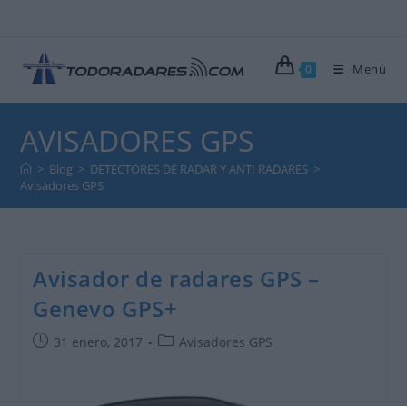
Ir
al
contenido
Menú
0
AVISADORES GPS
>
Blog
>
DETECTORES DE RADAR Y ANTI RADARES
>
Avisadores GPS
Avisador de radares GPS –
Genevo GPS+
Publicación
Categoría
31 enero, 2017
Avisadores GPS
de
de
la
la
entrada:
entrada: