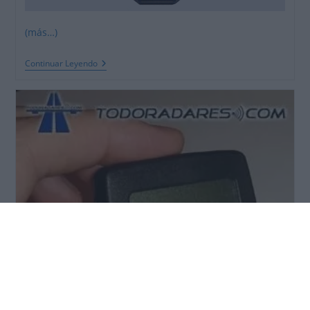
(más…)
Reportajes
Continuar Leyendo
Avisadores
Via
GPS