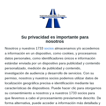
Su privacidad es importante para
nosotros
Nosotros y nuestros 1733
socios
almacenamos y/o accedemos
a información en un dispositivo, como cookies, y procesamos
datos personales, como identificadores únicos e información
Avisador de radares GPS – Genevo
estándar enviada por un dispositivo para publicidad y contenido
personalizado, medición de publicidad y contenido,
GPS+
investigación de audiencia y desarrollo de servicios.
Con su
permiso, nosotros y nuestros socios podemos utilizar datos de
Os presentamos un nuevo
avisador de radares por GPS
localización geográfica precisa e identificación mediante las
fabricado por Genevo con la colaboración de
características de dispositivos. Puede hacer clic para otorgarnos
Todoradares
. Totalmente adaptado y pensado
su consentimiento a nosotros y a nuestros 1733 socios para
para conducir por España con avisos configurables.
que llevemos a cabo el procesamiento previamente descrito. De
Recordamos que el uso de avisadores GPS es
100%
forma alternativa, puede acceder a información más detallada y