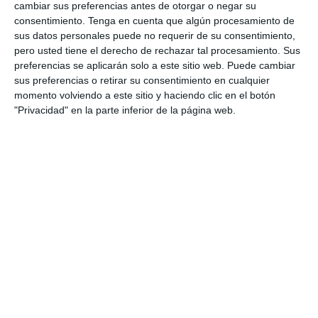
legal
y no tendremos ningún problema al usarlo.
cambiar sus preferencias antes de otorgar o negar su
consentimiento.
Tenga en cuenta que algún procesamiento de
Este nuevo avisador cuenta con la
mejor base de datos
sus datos personales puede no requerir de su consentimiento,
para España
que no es otra que la suministrada por
pero usted tiene el derecho de rechazar tal procesamiento. Sus
ROBSER
en su versión
PREMIUM
. Además, para el resto
preferencias se aplicarán solo a este sitio web. Puede cambiar
de
Europa
cuenta con la base de datos de
sus preferencias o retirar su consentimiento en cualquier
momento volviendo a este sitio y haciendo clic en el botón
SCDB.INFO
(de las más completas de Europa).
"Privacidad" en la parte inferior de la página web.
De diseño moderno y actual, destaca por ser un
avisador muy ligero y ergonómico y aspira a ser el
mejor avisador de radares GPS del mercado.
(más…)
Avisador
Continuar Leyendo
De
Radares
GPS
Descripción: Avisadores via
–
Genevo
GPS
GPS+