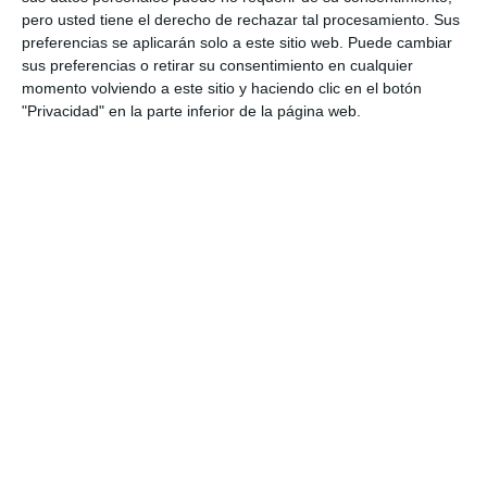
pero usted tiene el derecho de rechazar tal procesamiento. Sus
preferencias se aplicarán solo a este sitio web. Puede cambiar
En esta sección encontraréis pruebas y reportajes
sus preferencias o retirar su consentimiento en cualquier
momento volviendo a este sitio y haciendo clic en el botón
realizadas por el Equipo de Todoradares. Están realizadas
"Privacidad" en la parte inferior de la página web.
sin pelos en la legua, y con toda honestidad. No tenemos
obligaciones con nadie y nuestra intención es sacar a la luz
todas las ventajas y desventajas de cada producto desde la
amplia experiencia que tenemos en estos temas para poder
analizar en profundidad cada modelo, y no limitarse a
repetir la hoja de especificaciones del producto y adornarlo
con muchas fotos. Por eso creemos que encontraréis muy
útiles e interesantes nuestros reportajes exclusivos de
Todoradares.