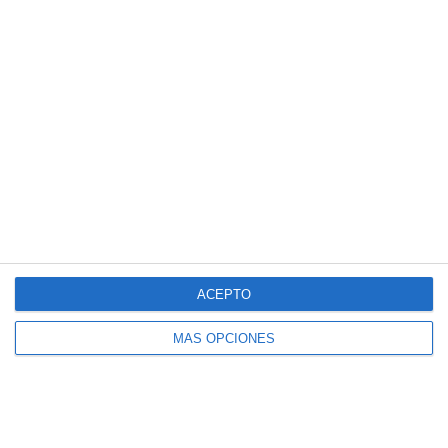
TAMBIÉN PODRÍA GUSTARTE
Navirad
25 febrero, 2008
ACEPTO
MÁS OPCIONES