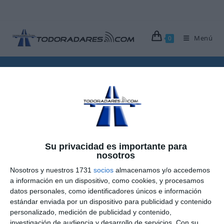
Ir
al
contenido
Menú
0
JAMMER
>
Blog
>
Jammer
Su privacidad es importante para
Jammers de radar
nosotros
Nosotros y nuestros 1731
socios
almacenamos y/o accedemos
Publicación
Categoría
25 febrero, 2008
Inhibidores
a información en un dispositivo, como cookies, y procesamos
de
de
Comentarios
Sin comentarios
datos personales, como identificadores únicos e información
la
la
de
estándar enviada por un dispositivo para publicidad y contenido
entrada:
entrada:
la
personalizado, medición de publicidad y contenido,
Los jammer de radar son aparatos que inhiben el
entrada:
investigación de audiencia y desarrollo de servicios.
Con su
funcionamiento del radar. A diferencia de un detector