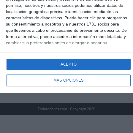
permiso, nosotros y nuestros socios podemos utilizar datos de
de radares que solo detecta frecuencias como si fuera
localización geográfica precisa e identificación mediante las
una simple radio, los jammers de radar emiten una
características de dispositivos. Puede hacer clic para otorgarnos
potente señal de radar con la intención de
su consentimiento a nosotros y a nuestros 1731 socios para
sobreponerse a al radar o confundir la señal que emite
que llevemos a cabo el procesamiento previamente descrito. De
el propio radar y así interrumpir su correcto
forma alternativa, puede acceder a información más detallada y
funcionamiento.
cambiar sus preferencias antes de otorgar o negar su
consentimiento.
Tenga en cuenta que algún procesamiento de
(más…)
sus datos personales puede no requerir de su consentimiento,
pero usted tiene el derecho de rechazar tal procesamiento. Sus
ACEPTO
Jammers
Continuar Leyendo
preferencias se aplicarán solo a este sitio web. Puede cambiar
De
sus preferencias o retirar su consentimiento en cualquier
Radar
momento volviendo a este sitio y haciendo clic en el botón
MÁS OPCIONES
"Privacidad" en la parte inferior de la página web.
Todoradares.com - Copyright 2020