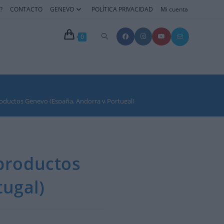
?
CONTACTO
GENEVO
POLÍTICA PRIVACIDAD
Mi cuenta
Alternar
0
búsqueda
de
oductos Genevo (España, Andorra y Portugal)
la
web
productos
ugal)