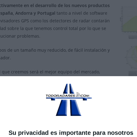
ctivamente en el desarrollo de los nuevos productos
España, Andorra y Portugal
tanto a nivel de software
visadores GPS como los detectores de radar contarán
ad sobre la que tenemos control total por lo que se
olucionar problemas.
s de un tamaño muy reducido, de fácil instalación y
cador.
el que creemos será el mejor equipo del mercado,
avisador y una base de datos para el GPS de calidad
staciones ademas de indetectable.
nibles los detectores para radares en banda KA (
Genevo HD+
y
Gen
enevo GPS+
está en la fase final de desarrollo y se lanzará próxi
Su privacidad es importante para nosotros