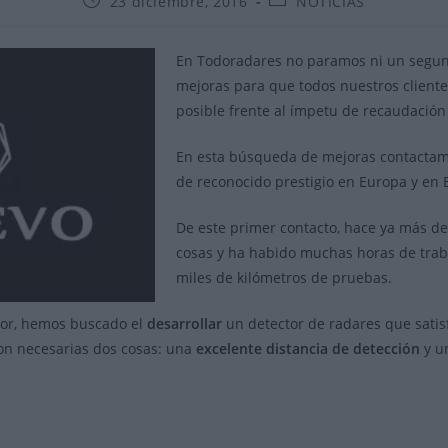
23 diciembre, 2016
NOTICIAS
de
de
la
la
entrada:
entrada:
En Todoradares no paramos ni un segun
mejoras para que todos nuestros cliente
posible frente al ímpetu de recaudación
En esta búsqueda de mejoras contactam
de reconocido prestigio en Europa y en
De este primer contacto, hace ya más 
cosas y ha habido muchas horas de trabaj
miles de kilómetros de pruebas.
tor, hemos buscado el
desarrollar
un detector de radares que satis
son necesarias dos cosas: una
excelente distancia de detección
y u