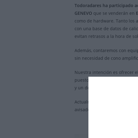
Todoradares ha participado a
GENEVO
que se venderán en
como de hardware. Tanto los a
con una base de datos de calid
evitan retrasos a la hora de s
Además, contaremos con equipo
sin necesidad de cono amplifi
Nuestra intención es ofrecer 
puesto que vamos a añadir un 
y un detector de máximas pre
Actualmente, sólo están dispo
avisador de radares por GPS
G