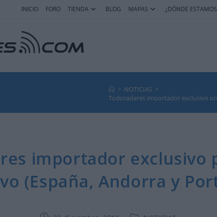
INICIO
FORO
TIENDA
BLOG
MAPAS
¿DÓNDE ESTAMOS
>
NOTICIAS
>
Todoradares importador exclusivo pr
res importador exclusivo 
vo (España, Andorra y Port
Publicación
Categoría