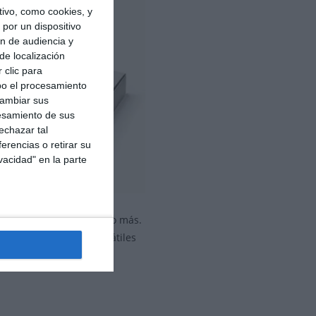
ivo, como cookies, y
por un dispositivo
ón de audiencia y
de localización
 clic para
bo el procesamiento
cambiar sus
esamiento de sus
echazar tal
erencias o retirar su
vacidad" en la parte
rá que esperar un poco más.
o de las versiones portátiles
nto en España como en