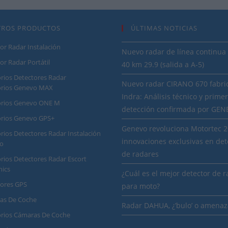
TROS PRODUCTOS
ÚLTIMAS NOTICIAS
or Radar Instalación
Nuevo radar de línea continua 
or Radar Portátil
40 km 29.9 (salida a A-5)
rios Detectores Radar
Nuevo radar CIRANO 670 fabri
orios Genevo MAX
Indra: Análisis técnico y prime
orios Genevo ONE M
detección confirmada por GE
orios Genevo GPS+
Genevo revoluciona Motortec 
rios Detectores Radar Instalación
innovaciones exclusivas en det
o
de radares
rios Detectores Radar Escort
nics
¿Cuál es el mejor detector de 
dores GPS
para moto?
as De Coche
Radar DAHUA, ¿’bulo’ o amenaz
orios Cámaras De Coche