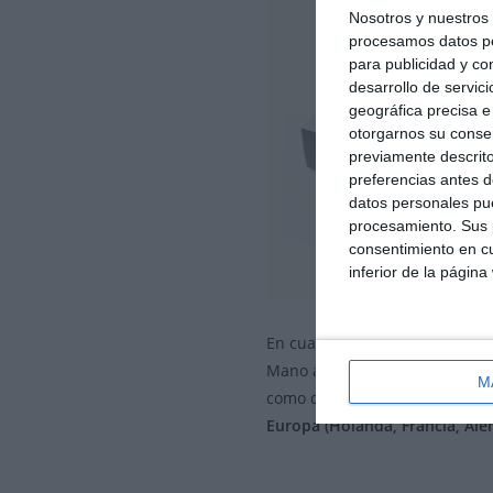
Nosotros y nuestro
procesamos datos per
para publicidad y co
desarrollo de servici
geográfica precisa e 
otorgarnos su conse
previamente descrito
preferencias antes d
datos personales pue
procesamiento. Sus p
consentimiento en cu
inferior de la página
En cuanto a los
detectores
pa
Mano a mano con el fabricante,
M
como de instalación y
las pri
Europa (Holanda, Francia, Al