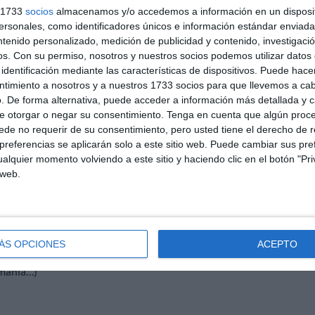
s 1733
socios
almacenamos y/o accedemos a información en un disposit
sonales, como identificadores únicos e información estándar enviada 
ntenido personalizado, medición de publicidad y contenido, investigaci
os.
Con su permiso, nosotros y nuestros socios podemos utilizar datos 
identificación mediante las características de dispositivos. Puede hacer
ntimiento a nosotros y a nuestros 1733 socios para que llevemos a ca
. De forma alternativa, puede acceder a información más detallada y 
e otorgar o negar su consentimiento.
Tenga en cuenta que algún proc
de no requerir de su consentimiento, pero usted tiene el derecho de r
referencias se aplicarán solo a este sitio web. Puede cambiar sus pref
alquier momento volviendo a este sitio y haciendo clic en el botón "Pri
 web.
ra
radares en banda KA y MultaradarCD, MultaradarCT y Gatso
hab
 estamos terminando de desarrollar el hardware y el software tant
ÁS OPCIONES
ACEPTO
meras unidades de prueba están dando muy buenos resultados ta
emania…)