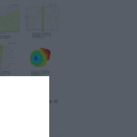
evo One S Black Edition
). El
mamente.