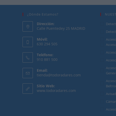
¿Dónde Estamos?
NUES
Dirección:
Detect
Calle Puentedey 25 MADRID
Detect
Móvil:
Acceso
630 294 505
Acces
Se
Acces
Teléfono:
abre
910 881 500
Acces
en
Se
Acceso
tu
Email:
abre
Genev
Se
tienda@todoradares.com
aplicación
en
abre
Acceso
en
tu
Sitio Web:
Beltro
tu
www.todoradares.com
aplicación
aplicación
Avisa
Cámar
Acces