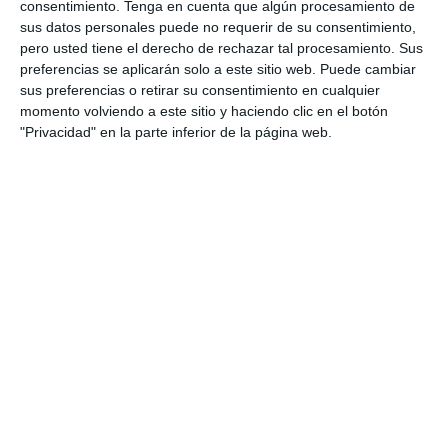
consentimiento.
Tenga en cuenta que algún procesamiento de
sus datos personales puede no requerir de su consentimiento,
pero usted tiene el derecho de rechazar tal procesamiento. Sus
preferencias se aplicarán solo a este sitio web. Puede cambiar
**Click en la imagen para ampliarla**
sus preferencias o retirar su consentimiento en cualquier
momento volviendo a este sitio y haciendo clic en el botón
(más…)
"Privacidad" en la parte inferior de la página web.
Tablas
Continuar Leyendo
Comparativas
Detectores
De
GUÍA: Detectores fijos… ¿qué
Radar
elegir?
Publicación
Categoría
28 febrero, 2012
¿Qué adquirir?
de
de
Comentarios
Sin comentarios
la
la
de
entrada:
entrada:
la
Agradecimientos al forero Joset por una gran
entrada:
explicación.