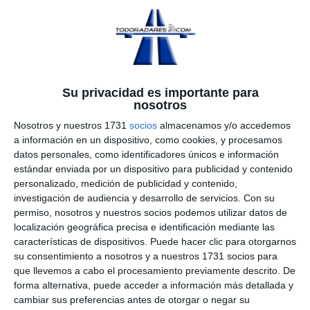
entrada:
A continuación encontraréis unas tablas comparativa
de los detectores de radar y antiradares existentes en
el mercado. Sus puntos fuertes y sus puntos débiles, si
tiene o no avisador GPS integrado y la calidad de éste,
Su privacidad es importante para
su precio, su efectividad y la recomendación de
nosotros
Todoradares.
Nosotros y nuestros 1731
socios
almacenamos y/o accedemos
a información en un dispositivo, como cookies, y procesamos
El estudio se ha hecho tanto para detectores de radar y
datos personales, como identificadores únicos e información
antiradares de instalación como para detectores de
estándar enviada por un dispositivo para publicidad y contenido
radar y antiradares portátiles.
personalizado, medición de publicidad y contenido,
investigación de audiencia y desarrollo de servicios.
Con su
ACTUALIZADO A NOVIEMBRE 2017
permiso, nosotros y nuestros socios podemos utilizar datos de
localización geográfica precisa e identificación mediante las
Tabla comparativa detectores de radar de instalación
características de dispositivos. Puede hacer clic para otorgarnos
CON detección de K MTR
su consentimiento a nosotros y a nuestros 1731 socios para
que llevemos a cabo el procesamiento previamente descrito. De
forma alternativa, puede acceder a información más detallada y
cambiar sus preferencias antes de otorgar o negar su