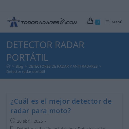
Ir
al
contenido
Menú
0
DETECTOR RADAR
PORTÁTIL
>
Blog
>
DETECTORES DE RADAR Y ANTI RADARES
>
Detector radar portátil
¿Cuál es el mejor detector de
radar para moto?
Publicación
20 abril, 2025
de
Categoría
Detector radar de instalación
/
Detector radar