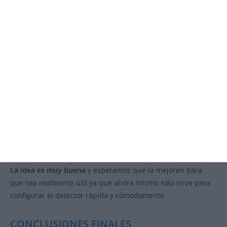
otros conductores con el equipo conectado…). También nos
permite
configurar el equipo rápidamente
sin tener que
acceder a sus menús.
A día de hoy,
esta app tiene que pulir muchos aspecto
s
para que pueda competir con apps actuales (avisador GPS)
ya que parece estar más enfocada para el mercado
norteamericano que para Europa.
Sólo está
disponible en inglés, en millas por hora y en pies
.
Además, no reporta avisos por detección en K MTR (sólo por
KA) y tampoco muestra el límite de velocidad de la vía.
La idea es muy buena
y esperamos que la mejoren para
que sea realmente útil ya que ahora mismo sólo sirve para
configurar el detector rápida y cómodamente.
CONCLUSIONES FINALES