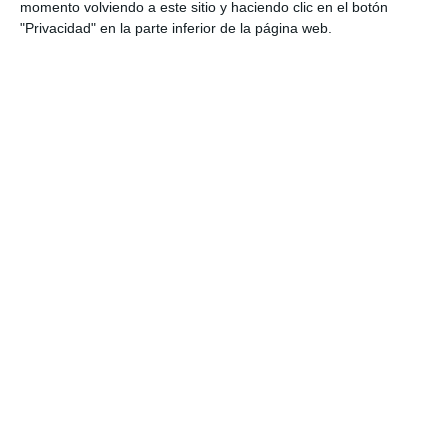
momento volviendo a este sitio y haciendo clic en el botón
"Privacidad" en la parte inferior de la página web.
A diferencia de su predecesor, incorpora un
avisador GPS
que nos alertará de diferentes tipos de radares (más
información más adelante).
Base de datos a priori gratuita
y
con
actualizaciones cada 6 meses aproximadamente
.
Continua ofreciendo un
acotamiento de la banda KA
(10
tramos, desde 33.392GHz hasta 35.998GHz)
y de la banda K
(4 tramos, desde 24.050GHz hasta 24.250GHz) así como
detección de radares 3D
de última generación
(MultaradarCD, MultaradarCT, Gatso y Stelkra). Si
quisiéramos, también permite trabajar en KA ancha y/o en K
ancha.