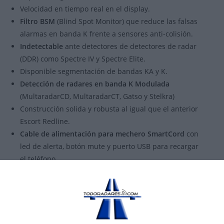
Velocidad en tiempo real en el display.
Filtro BSM
(Blind Spot Monitor) que reduce las falsas
alarmas en banda K frente a sensores anti-colisión.
Indetectable
ante detectores de detectores de radar
(DDR) como Spectre IV y Spectre Elite.
Disponible segmentación de bandas KA y K.
Detección de radares en banda K Modulada
(MultaradarCD, MultaradarCT, Gatso y Stelkra)
Construcción solida y robusta al igual que el anterior
Escort Redline.
Cable de alimentación para mechero SmartCord
con
led de alerta, botón mute y puerto USB para recargar
el teléfono.
Led de alerta del dispositivo
configurable para
mostrar colores distintos ante la detección de
distintas bandas.
Incluye
bluetooth
que permite configurar el
dispositivo desde el teléfono y compartir alertas en