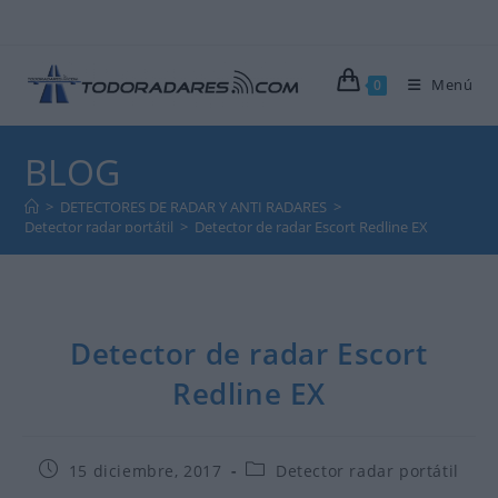
Ir
al
contenido
Menú
0
BLOG
>
DETECTORES DE RADAR Y ANTI RADARES
>
Detector radar portátil
>
Detector de radar Escort Redline EX
Detector de radar Escort
Redline EX
Publicación
Categoría
15 diciembre, 2017
Detector radar portátil
de
de