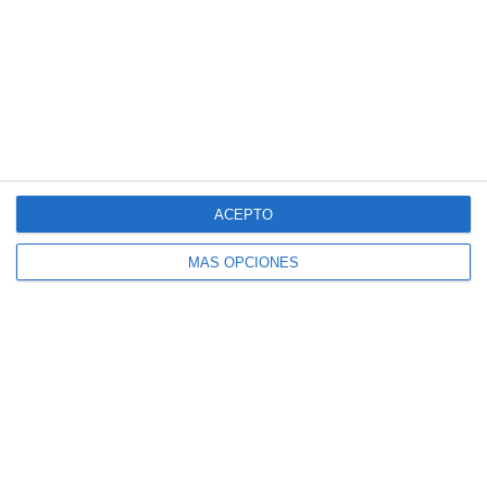
Radar KA fijo cabina
ACEPTO
MÁS OPCIONES
La conclusión a la que hemos llegado es que
en KA ha