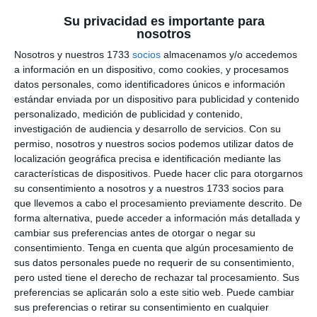
tiempo real usando la nube y los datos del móvil (app
Su privacidad es importante para
actualmente en inglés, en mph y pies).
nosotros
Nosotros y nuestros 1733
socios
almacenamos y/o accedemos
Inicialmente iba a haber una única versión para todo el
a información en un dispositivo, como cookies, y procesamos
mundo (eliminando la versión Internacional) pero ahora
datos personales, como identificadores únicos e información
Escort ha anunciado que sí
habrá versión Internacional
estándar enviada por un dispositivo para publicidad y contenido
personalizado, medición de publicidad y contenido,
para Europa
empezando los 2 primeros dígitos del número
investigación de audiencia y desarrollo de servicios.
Con su
de serie por 96. Sin embargo, la versión que poseemos está
permiso, nosotros y nuestros socios podemos utilizar datos de
en castellano y tiene la base de datos de radares de España.
localización geográfica precisa e identificación mediante las
En nuestra opinión, es una
diferenciación que se debe más
características de dispositivos. Puede hacer clic para otorgarnos
que nada a efectos de marketing
sin a priori variar el
su consentimiento a nosotros y a nuestros 1733 socios para
que llevemos a cabo el procesamiento previamente descrito. De
rendimiento.
forma alternativa, puede acceder a información más detallada y
cambiar sus preferencias antes de otorgar o negar su
consentimiento.
Tenga en cuenta que algún procesamiento de
sus datos personales puede no requerir de su consentimiento,
pero usted tiene el derecho de rechazar tal procesamiento. Sus
preferencias se aplicarán solo a este sitio web. Puede cambiar
sus preferencias o retirar su consentimiento en cualquier