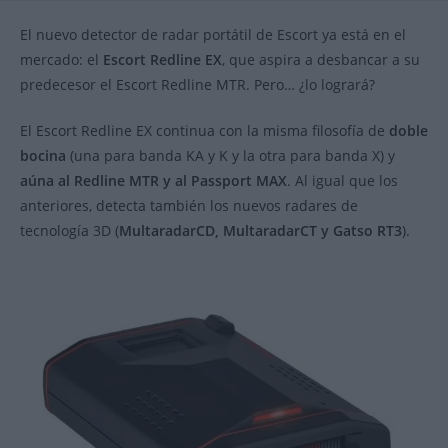
la
la
entrada:
entrada:
El nuevo detector de radar portátil de Escort ya está en el
mercado: el
Escort Redline EX
, que aspira a desbancar a su
predecesor el Escort Redline MTR. Pero… ¿lo logrará?
El Escort Redline EX continua con la misma filosofía de
doble
bocina
(una para banda KA y K y la otra para banda X) y
aúna al Redline MTR y al Passport MAX
. Al igual que los
anteriores, detecta también los nuevos radares de
tecnología 3D (
MultaradarCD, MultaradarCT y Gatso RT3
).