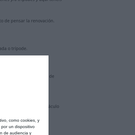
o de pensar la renovación.
cada o trípode.
 la instalación y costos de
o posible, obteniendo un
or.
menor espacio en el habitáculo
ivo, como cookies, y
por un dispositivo
ón de audiencia y