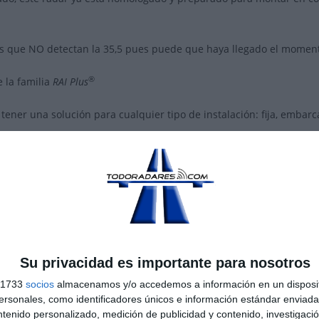
s que NO detectan la 35,5 pues puede que haya llegado el moment
®
e la familia
RAI Plus
al tener una solución para cualquier tipo de instalación: fija, embar
®
ial
RAI Plus
Mobile
.
Y los aspectos a destacar:
istema se alimenta con la propia batería del coche, facilitando así
e ha diseñado con la filosofía de conseguir ocupar el menor espaci
almente en lo referente a la cámara HD, antena Doppler y procesad
muy fácil integrarlo en cualquier vehículo policial, utilizando el 
Su privacidad es importante para nosotros
s 1733
socios
almacenamos y/o accedemos a información en un disposit
entable, lo que facilita su operatividad
sonales, como identificadores únicos e información estándar enviada 
 frontal, para infracciones nocturnas
ntenido personalizado, medición de publicidad y contenido, investigaci