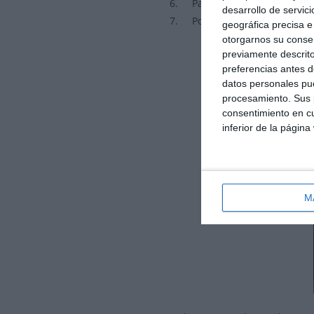
6. Pantalla táctil de reducid
desarrollo de servici
7. Por último, está homologad
geográfica precisa e 
otorgarnos su conse
previamente descrito
preferencias antes d
datos personales pue
procesamiento. Sus p
consentimiento en cu
inferior de la página
M