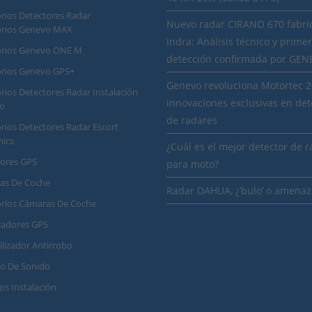
rios Detectores Radar
Nuevo radar CIRANO 670 fabri
orios Genevo MAX
Indra: Análisis técnico y prime
orios Genevo ONE M
detección confirmada por GE
orios Genevo GPS+
Genevo revoluciona Motortec 
rios Detectores Radar Instalación
innovaciones exclusivas en det
o
de radares
rios Detectores Radar Escort
nics
¿Cuál es el mejor detector de 
dores GPS
para moto?
as De Coche
Radar DAHUA, ¿’bulo’ o amenaz
orios Cámaras De Coche
zadores GPS
lizador Antirrobo
o De Sonido
ios Instalación