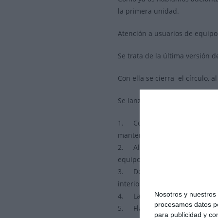
la primera unidad.
Atención a usuarios de equipo
Se trata de la última versión d
Con ella se cierra el círculo, 
Se lanza bajo la marca comerc
1. Consumo reducido, todo el s
mantenimiento
2. Al igual que el RAI Plus, s
equipo ultra compacto, especi
3. Derivado de lo anterior, es 
interior.
Nosotros y nuestro
4. La Cámara es totalmente ori
procesamos datos per
5. Flash IR, incorporado en el
para publicidad y co