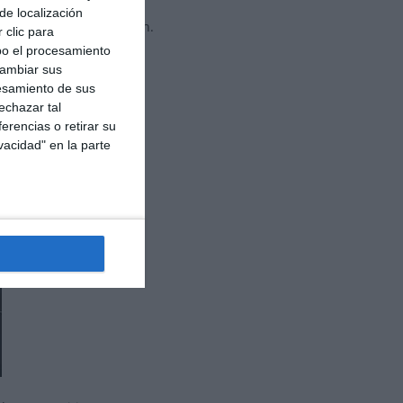
de localización
as opciones de operación.
 clic para
bo el procesamiento
cambiar sus
esamiento de sus
echazar tal
erencias o retirar su
vacidad" en la parte