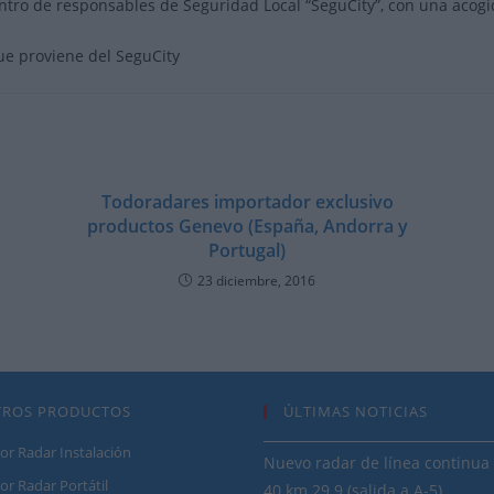
tro de responsables de Seguridad Local “SeguCity”, con una acogi
ue proviene del SeguCity
Todoradares importador exclusivo
productos Genevo (España, Andorra y
Portugal)
23 diciembre, 2016
TROS PRODUCTOS
ÚLTIMAS NOTICIAS
or Radar Instalación
Nuevo radar de línea continua 
or Radar Portátil
40 km 29.9 (salida a A-5)