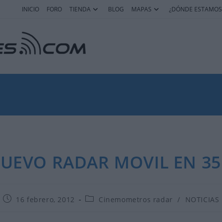
INICIO
FORO
TIENDA
BLOG
MAPAS
¿DÓNDE ESTAMOS
UEVO RADAR MOVIL EN 35
Publicación
Categoría
16 febrero, 2012
Cinemometros radar
/
NOTICIAS
de
de
la
la