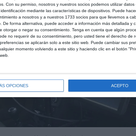
as dimensiones, y con software de operación de muy fácil uso
os.
Con su permiso, nosotros y nuestros socios podemos utilizar datos 
o para uso tanto en estático como en dinámico, lo que aumenta l
identificación mediante las características de dispositivos. Puede hacer
ntimiento a nosotros y a nuestros 1733 socios para que llevemos a ca
. De forma alternativa, puede acceder a información más detallada y 
e otorgar o negar su consentimiento.
Tenga en cuenta que algún proc
de no requerir de su consentimiento, pero usted tiene el derecho de r
referencias se aplicarán solo a este sitio web. Puede cambiar sus pref
alquier momento volviendo a este sitio y haciendo clic en el botón "Pri
 web.
ÁS OPCIONES
ACEPTO