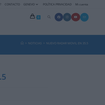
?
CONTACTO
GENEVO
POLÍTICA PRIVACIDAD
Mi cuenta
Alternar
0
búsqueda
de
>
NOTICIAS
>
NUEVO RADAR MOVIL EN 35.5
la
web
.5