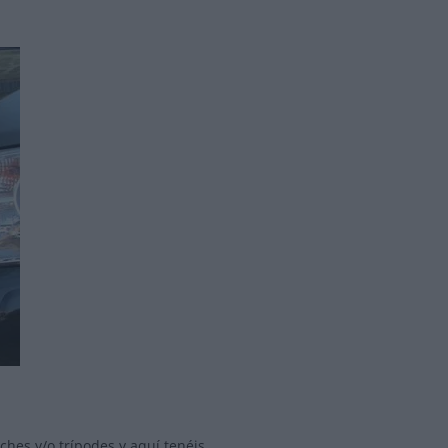
hes y/o trípodes y aquí tenéis