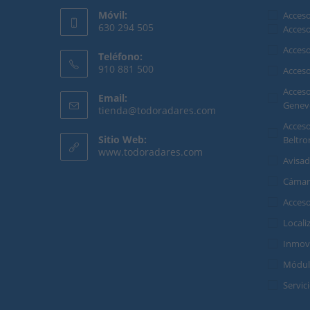
Móvil:
Acceso
630 294 505
Acces
Se
Acces
Teléfono:
abre
910 881 500
Acces
en
Se
Acceso
tu
Email:
abre
Genev
Se
tienda@todoradares.com
aplicación
en
abre
Acceso
en
tu
Sitio Web:
Beltro
tu
www.todoradares.com
aplicación
aplicación
Avisa
Cámar
Acces
Locali
Inmovi
Módul
Servic