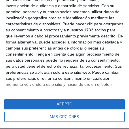
investigación de audiencia y desarrollo de servicios.
Con su
de los detectores. Aquí encontraréis toda la
permiso, nosotros y nuestros socios podemos utilizar datos de
información de sistemas sobre los sistemas existentes
localización geográfica precisa e identificación mediante las
para ampliar la funcionalidad de nuestros detectores
características de dispositivos. Puede hacer clic para otorgarnos
realizados por Tododares:
su consentimiento a nosotros y a nuestros 1733 socios para
que llevemos a cabo el procesamiento previamente descrito. De
forma alternativa, puede acceder a información más detallada y
cambiar sus preferencias antes de otorgar o negar su
consentimiento.
Tenga en cuenta que algún procesamiento de
sus datos personales puede no requerir de su consentimiento,
pero usted tiene el derecho de rechazar tal procesamiento. Sus
preferencias se aplicarán solo a este sitio web. Puede cambiar
sus preferencias o retirar su consentimiento en cualquier
momento volviendo a este sitio y haciendo clic en el botón
"Privacidad" en la parte inferior de la página web.
ACEPTO
(más…)
MÁS OPCIONES
Conos
Continuar Leyendo