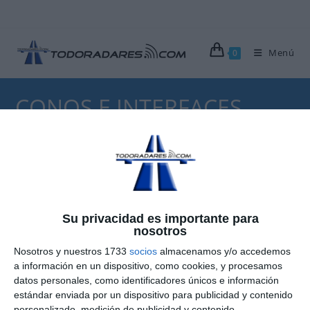
Ir
al
contenido
Menú
0
CONOS E INTERFACES
>
Blog
>
Conos e interfaces
Conos de Todoradares
Su privacidad es importante para
nosotros
Publicación
Categoría
11 marzo, 2008
Conos e interfaces
de
de
Nosotros y nuestros 1733
socios
almacenamos y/o accedemos
Comentarios
Sin comentarios
la
la
a información en un dispositivo, como cookies, y procesamos
de
entrada:
entrada:
datos personales, como identificadores únicos e información
la
Los conos para las antenas fueron desarrollados por
estándar enviada por un dispositivo para publicidad y contenido
entrada:
Todoradares para aumentar las distancias de detección
personalizado, medición de publicidad y contenido,