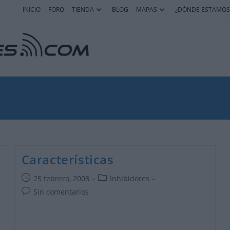
INICIO
FORO
TIENDA
BLOG
MAPAS
¿DÓNDE ESTAMOS
o
Características
Publicación
Categoría
25 febrero, 2008
Inhibidores
de
de
Comentarios
Sin comentarios
la
la
de
entrada:
entrada:
la
entrada: