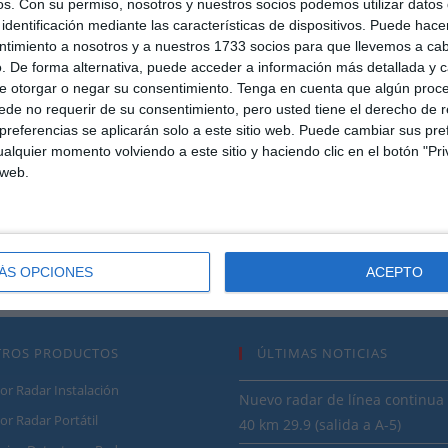
os.
Con su permiso, nosotros y nuestros socios podemos utilizar datos 
exactamente iguales, unos son mas eficaces que otros
identificación mediante las características de dispositivos. Puede hacer
aunque esto es muy difícil de determinar con
ntimiento a nosotros y a nuestros 1733 socios para que llevemos a ca
exactitud debido a que hay muchas otras variables
. De forma alternativa, puede acceder a información más detallada y 
que afectan a su eficacia que detallamos a
e otorgar o negar su consentimiento.
Tenga en cuenta que algún proc
continuación. Así que conocemos su eficacia a groso
de no requerir de su consentimiento, pero usted tiene el derecho de r
modo según las diferentes pruebas que se han
referencias se aplicarán solo a este sitio web. Puede cambiar sus pref
realiza con ellos.
alquier momento volviendo a este sitio y haciendo clic en el botón "Pri
(más…)
 web.
Características
Continuar Leyendo
ÁS OPCIONES
ACEPTO
TROS PRODUCTOS
ÚLTIMAS NOTICIAS
or Radar Instalación
Nuevo radar de línea continua 
or Radar Portátil
40 km 29.9 (salida a A-5)