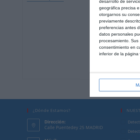
desarrollo de servici
Y
Funcionamiento
geográfica precisa e 
otorgarnos su conse
previamente descrito
preferencias antes d
datos personales pue
procesamiento. Sus p
consentimiento en cu
inferior de la página
M
¿Dónde Estamos?
NUES
Dirección:
Detect
Calle Puentedey 25 MADRID
Detect