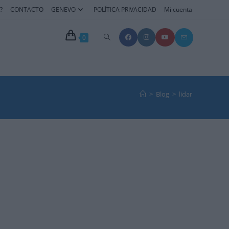
?
CONTACTO
GENEVO
POLÍTICA PRIVACIDAD
Mi cuenta
Alternar
0
búsqueda
de
>
Blog
>
lidar
la
web