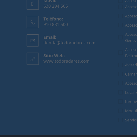
Móvil:
Acceso
630 294 505
Acces
Se
Acces
Teléfono:
abre
910 881 500
Acces
en
Se
Acceso
tu
Email:
abre
Genev
Se
tienda@todoradares.com
aplicación
en
abre
Acceso
en
tu
Sitio Web:
Beltro
tu
www.todoradares.com
aplicación
aplicación
Avisa
Cámar
Acces
Locali
Inmovi
Módul
Servic