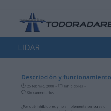
Ir
al
contenido
LIDAR
Descripción y funcionamient
Publicación
Categoría
25 febrero, 2008
Inhibidores
de
de
Comentarios
Sin comentarios
la
la
de
entrada:
entrada:
la
¿Por qué inhibidores y no simplemente sensores o
entrada: