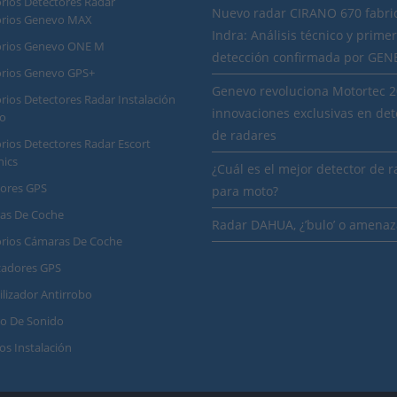
rios Detectores Radar
Nuevo radar CIRANO 670 fabri
orios Genevo MAX
Indra: Análisis técnico y prime
orios Genevo ONE M
detección confirmada por GE
orios Genevo GPS+
Genevo revoluciona Motortec 
rios Detectores Radar Instalación
innovaciones exclusivas en det
o
de radares
rios Detectores Radar Escort
nics
¿Cuál es el mejor detector de 
dores GPS
para moto?
as De Coche
Radar DAHUA, ¿’bulo’ o amenaz
orios Cámaras De Coche
zadores GPS
lizador Antirrobo
o De Sonido
ios Instalación