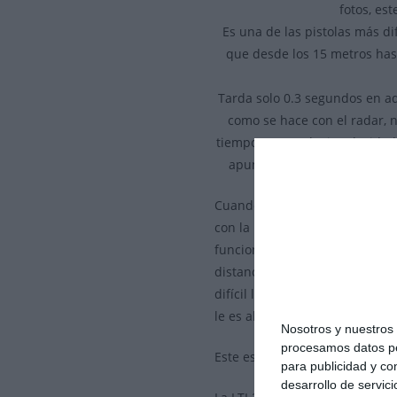
fotos, es
Es una de las pistolas más di
que desde los 15 metros has
Tarda solo 0.3 segundos en adq
como se hace con el radar, 
tiempo para reducir velocidad,
apunten a nosotros, con los
Cuando es combinada con cámar
con la matricula identificada.
funciona en España. Esto es i
distancias y los resultados n
difícil lo tendrá el jammer par
le es al jammer sobre imponers
Nosotros y nuestro
procesamos datos per
Este es el modelo que utiliza l
para publicidad y co
desarrollo de servici