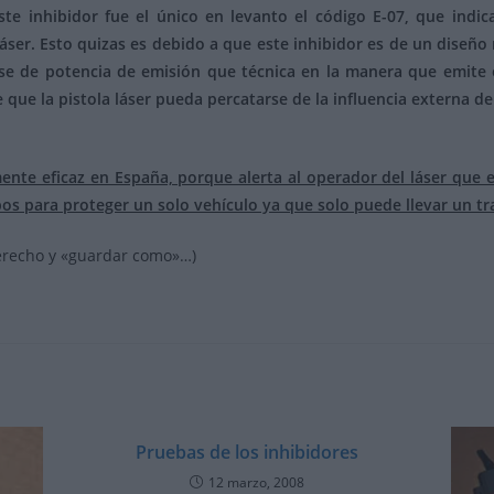
te inhibidor fue el único en levanto el código E-07, que indic
láser. Esto quizas es debido a que este inhibidor es de un diseñ
ase de potencia de emisión que técnica en la manera que emite el
 que la pistola láser pueda percatarse de la influencia externa de
ente eficaz en España, porque alerta al operador del láser que e
pos para proteger un solo vehículo ya que solo puede llevar un 
erecho y «guardar como»…)
Pruebas de los inhibidores
12 marzo, 2008