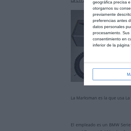
La LTI 20-20 Marksman:
geográfica precisa e 
otorgarnos su conse
previamente descrito
preferencias antes d
datos personales pue
procesamiento. Sus p
consentimiento en cu
inferior de la página
M
La Marksman es la que usa La G
El empleado es un BMW Serie 3