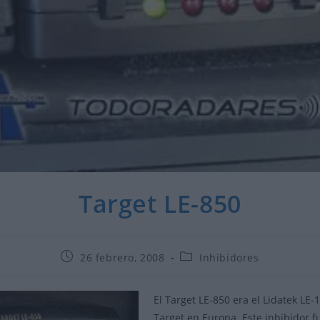
Target LE-850
Publicación
Categoría
26 febrero, 2008
Inhibidores
de
de
la
la
entrada:
entrada:
El Target LE-850 era el Lidatek LE
Target en Europa. Este inhibidor f