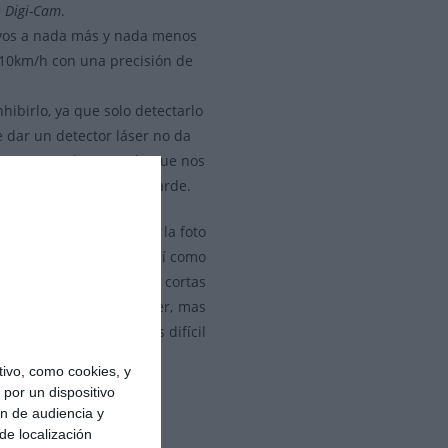
 Digi-Cam
.
etivos a nada más y nada menos
310km/h con una precisión de
hibirlo, ya que solo detectarlo
 dar un detector láser no da
demos captarlo antes de que nos
es ya seria demasiado tarde.
vo ha de salir bien el la foto
 más cortas, ya que es así como
gual de efectivos que a cortas
lo de la pistola de láser, mas
ser es mas potente y mas difícil
ivo, como cookies, y
por un dispositivo
ón de audiencia y
de localización