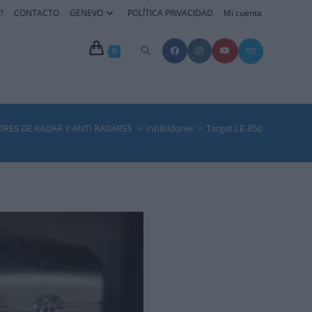
?
CONTACTO
GENEVO
POLÍTICA PRIVACIDAD
Mi cuenta
Alternar
0
búsqueda
de
RES DE RADAR Y ANTI RADARES
>
Inhibidores
>
Target LE-850
la
web