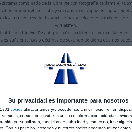
te sistema combinado de la Ultralyte con fotografía se llama el
Micro
fícil de inhibir del mercado, y sin cámara es capaz de captar obj
ta los 1000 metros de distancia. Y hasta velocidades máximas de 
+/-1.6km/h.
uirir un objetivo. De ahí que la única defensa contra el láser es in
no es suficiente. Las 3 décimas de segundo de alerta que nos puede
 y al contrario que le radar, el láser no se esparce así que no po
 que no tendremos una alerta hasta que esto ocurra, y para entonc
a, su rango de use se reduce de 170 a 50m debido a que el objeti
 Por eso las pruebas que hemos hecho han sido en estas distancias
mportante porque a largas distancias, los inhibidores nos son i
o son comparables. Además de esto, cuanto mas cerca este el vehícu
a inhibirla ya que a esas cortas distancias el rebote de la pistola lá
Su privacidad es importante para nosotros
e a el.
s 1731
socios
almacenamos y/o accedemos a información en un disposit
sonales, como identificadores únicos e información estándar enviada 
as policías locales de las diversas ciudades de España.
ntenido personalizado, medición de publicidad y contenido, investigaci
os.
Con su permiso, nosotros y nuestros socios podemos utilizar datos 