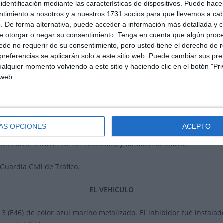
identificación mediante las características de dispositivos. Puede hacer
ntimiento a nosotros y a nuestros 1731 socios para que llevemos a ca
La Marksman es un modelo mas antiguo de la misma compañía, y 
. De forma alternativa, puede acceder a información más detallada y 
e otorgar o negar su consentimiento.
Tenga en cuenta que algún proc
aparatoso, el software de adquisición de velocidad es mas primiti
de no requerir de su consentimiento, pero usted tiene el derecho de r
definitiva es mas fácil de inhibir que su hermano mas moder
referencias se aplicarán solo a este sitio web. Puede cambiar sus pref
consigue inhibir a la Ultralyte no tendrá problemas para inhibi
alquier momento volviendo a este sitio y haciendo clic en el botón "Pri
Todos los videos que se ofrecen en la prueba son con la Ultralyte.
 web.
En España se combina con cámara fotográfica y se llama
Poltech L
La distancia de captura es de 40 a 100 metros. Puede funcionar
ÁS OPCIONES
ACEPTO
igual que la Ultralyte, y contrariamente a la creencia popular se 
un coche a través de las ventanilla, y también de noche.
uardia Civil de Tráfico.
EL VEHICULO
 (E46) de color azul marino metalizado. El inhibidor fué instalado