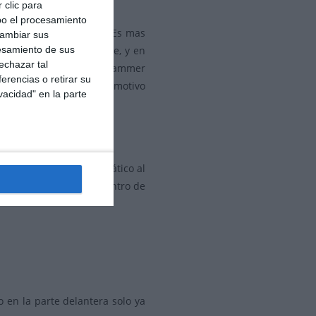
 clic para
bo el procesamiento
ya esta algo atrasado. Es mas
cambiar sus
esamiento de sus
vo que el de la Ultralyte, y en
echazar tal
na. Normalmente si un jammer
erencias o retirar su
r la Marksman. Por este motivo
vacidad" en la parte
asercam NT
.
 también en modo automático al
pueden utilizar desde dentro de
 en la parte delantera solo ya