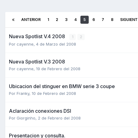
ANTERIOR
1
2
3
4
5
6
7
8
SIGUIENT
Nueva Spotlist V.4 2008
1
2
Por
cayenne
,
4 de Marzo del 2008
Nueva Spotlist V.3 2008
Por
cayenne
,
19 de Febrero del 2008
Ubicacion del stinguer en BMW serie 3 coupe
Por
Franky
,
10 de Febrero del 2008
Aclaración conexiones DSI
Por
Giorginho
,
2 de Febrero del 2008
Presentacion y consulta.