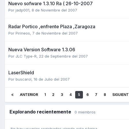
Nuevo sofware 1.3.10 Ra ( 26-10-2007
Por
jadp001
,
8 de Noviembre del 2007
Radar Portico ,enfrente Plaza ,Zaragoza
Por
Pirineos
,
7 de Noviembre del 2007
Nueva Version Software 1.3.06
Por
JLC Type-R
,
22 de Septiembre del 2007
LaserShield
Por
buscarol
,
16 de Julio del 2007
ANTERIOR
1
2
3
4
5
6
7
8
SIGUIENT
Explorando recientemente
0 miembros
No hay usuarios registrados viendo esta página.