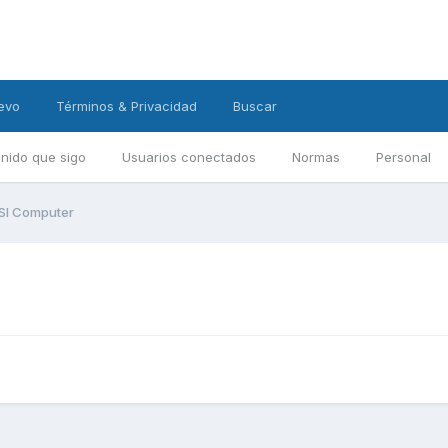
evo
Términos & Privacidad
Buscar
nido que sigo
Usuarios conectados
Normas
Personal
DSI Computer