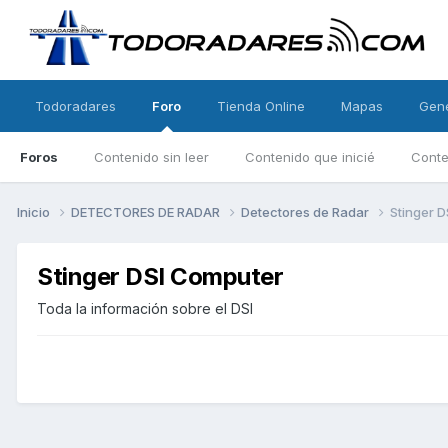
Todoradares
Foro
Tienda Online
Mapas
Gen
Foros
Contenido sin leer
Contenido que inicié
Conte
Inicio
DETECTORES DE RADAR
Detectores de Radar
Stinger 
Stinger DSI Computer
Toda la información sobre el DSI