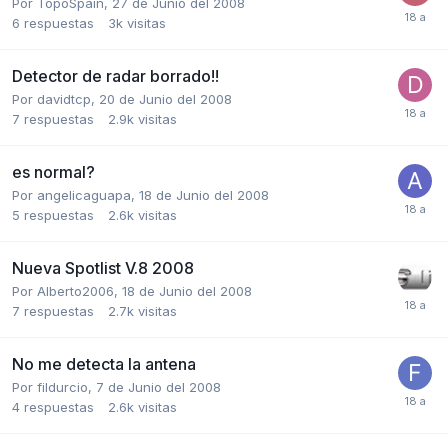
Por
TopoSpain
,
27 de Junio del 2008
6
respuestas
3k
visitas
Detector de radar borrado!!
Por
davidtcp
,
20 de Junio del 2008
7
respuestas
2.9k
visitas
es normal?
Por
angelicaguapa
,
18 de Junio del 2008
5
respuestas
2.6k
visitas
Nueva Spotlist V.8 2008
Por
Alberto2006
,
18 de Junio del 2008
7
respuestas
2.7k
visitas
No me detecta la antena
Por
fildurcio
,
7 de Junio del 2008
4
respuestas
2.6k
visitas