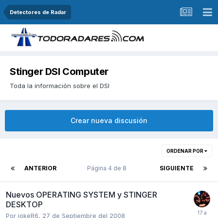
Detectores de Radar
Stinger DSI Computer
Toda la información sobre el DSI
Crear nueva discusión
ORDENAR POR
ANTERIOR
Página 4 de 8
SIGUIENTE
Nuevos OPERATING SYSTEM y STINGER
DESKTOP
Por
jokeR6
,
27 de Septiembre del 2008