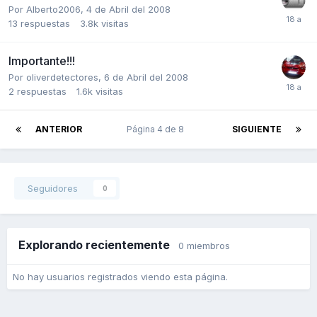
Por
Alberto2006
,
4 de Abril del 2008
13
respuestas
3.8k
visitas
Importante!!!
Por
oliverdetectores
,
6 de Abril del 2008
2
respuestas
1.6k
visitas
ANTERIOR
Página 4 de 8
SIGUIENTE
Seguidores
0
Explorando recientemente
0 miembros
No hay usuarios registrados viendo esta página.