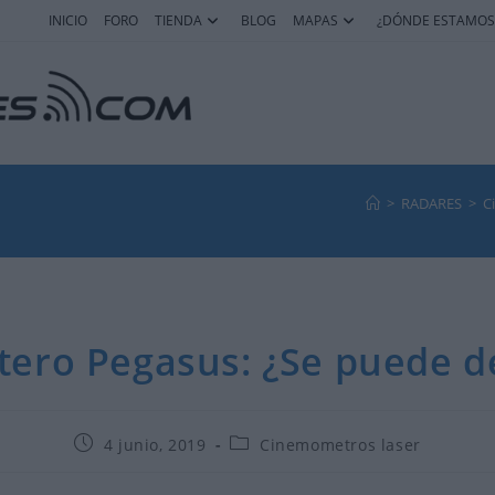
INICIO
FORO
TIENDA
BLOG
MAPAS
¿DÓNDE ESTAMOS
>
RADARES
>
C
tero Pegasus: ¿Se puede d
Publicación
Categoría
4 junio, 2019
Cinemometros laser
de
de
la
la