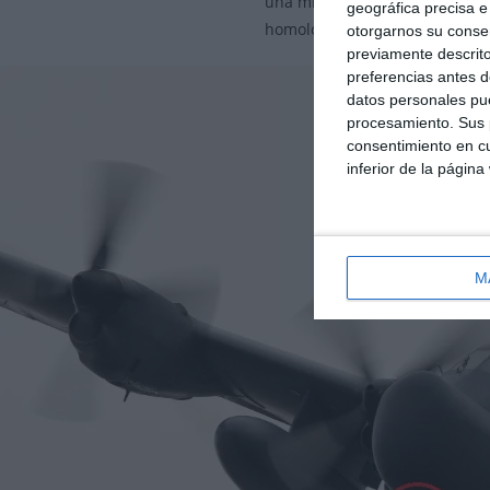
una misión más:
Control de v
geográfica precisa e 
homologación por parte de la a
otorgarnos su conse
previamente descrito
preferencias antes d
datos personales pue
procesamiento. Sus p
consentimiento en cu
inferior de la página
M