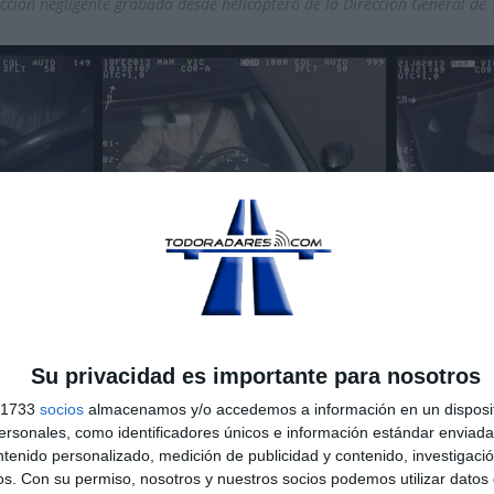
ción negligente grabada desde helicóptero de la Dirección General de 
Uso de teléfono móvil conduciendo
maras instaladas en los helicóptero de la DGT son fabricadas por
L3
l modelo de cámara giroestabilizada que puede incorporar el
sist
Su privacidad es importante para nosotros
s 1733
socios
almacenamos y/o accedemos a información en un disposit
sonales, como identificadores únicos e información estándar enviada 
elo de cámara está
especialmente destinado
a
misiones ISR
(Inteli
ntenido personalizado, medición de publicidad y contenido, investigaci
AR
(Salvamento). Sin embargo, la
DGT ha dado una vuelta más de t
os.
Con su permiso, nosotros y nuestros socios podemos utilizar datos 