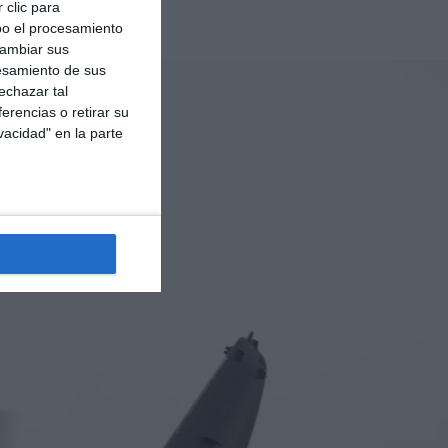
nta con la necesaria
 clic para
bo el procesamiento
cambiar sus
esamiento de sus
echazar tal
erencias o retirar su
vacidad" en la parte