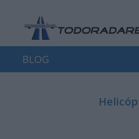
Ir
al
contenido
BLOG
Helicóp