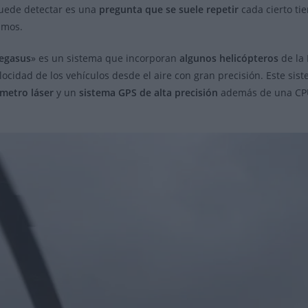
entrada:
entrada:
uede detectar es una
pregunta que se suele repetir
cada cierto ti
imos.
egasus
» es un sistema que incorporan
algunos helicópteros
de la 
ocidad de los vehículos desde el aire con gran precisión. Este si
émetro láser
y un
sistema GPS de alta precisión
además de una CPU