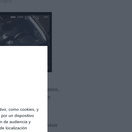
Tráfico
-Wescam
(diferentes modelos,
ema Pegasus
es el
Wescam
ivo, como cookies, y
por un dispositivo
gencia, Supervivencia y
ón de audiencia y
uerca
al sistema añadiéndole
de localización