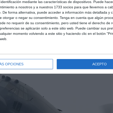
elocidad
. Esta nueva función es pionera a nivel internacional y cue
identificación mediante las características de dispositivos. Puede hacer
utoridad certificadora, el Centro Español de Metrología.
ntimiento a nosotros y a nuestros 1733 socios para que llevemos a ca
. De forma alternativa, puede acceder a información más detallada y 
e otorgar o negar su consentimiento.
Tenga en cuenta que algún proc
de no requerir de su consentimiento, pero usted tiene el derecho de r
referencias se aplicarán solo a este sitio web. Puede cambiar sus pref
alquier momento volviendo a este sitio y haciendo clic en el botón "Pri
 web.
ÁS OPCIONES
ACEPTO