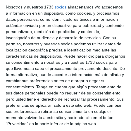
RoadPilot y no perder las prestaciones de detección. Esto es
Nosotros y nuestros 1733
socios
almacenamos y/o accedemos
a información en un dispositivo, como cookies, y procesamos
útil para aquellos conductores que ya tengan instalado un
datos personales, como identificadores únicos e información
Bel975 y quieran mejorar su equipo instalado el Micro de
estándar enviada por un dispositivo para publicidad y contenido
Roadpilot, ya que no necesitaran adquirir la antena
personalizado, medición de publicidad y contenido,
detectora de radar de RoadPilot ya que podrán enchufar la
investigación de audiencia y desarrollo de servicios.
Con su
antena del Bel975 que ya tienen instalada.
permiso, nosotros y nuestros socios podemos utilizar datos de
localización geográfica precisa e identificación mediante las
características de dispositivos. Puede hacer clic para otorgarnos
La interfaz tiene las siguientes características:
su consentimiento a nosotros y a nuestros 1733 socios para
que llevemos a cabo el procesamiento previamente descrito. De
forma alternativa, puede acceder a información más detallada y
– Capaz de Configurar las bandas acotada en 34.3 y 35.5
cambiar sus preferencias antes de otorgar o negar su
GHz
consentimiento.
Tenga en cuenta que algún procesamiento de
– Reset en caliente de la antena por tiempo y nivel de señal
sus datos personales puede no requerir de su consentimiento,
pero usted tiene el derecho de rechazar tal procesamiento. Sus
recibida que impide que la antena deje de funcionar por
preferencias se aplicarán solo a este sitio web. Puede cambiar
saturación de la misma.
sus preferencias o retirar su consentimiento en cualquier
momento volviendo a este sitio y haciendo clic en el botón
La instalación es muy sencilla, simplemente hemos de
"Privacidad" en la parte inferior de la página web.
enchufar la interfaz entre el cable de la antena del Bel975 y