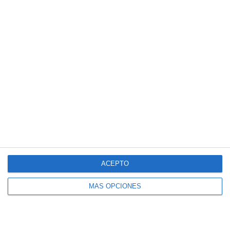
el cable de la base del Micro y ya esta.
TAMBIÉN PODRÍA GUSTARTE
Estabilizador de Tensión JW para Beltronics Sti-R
23 noviembre, 2008
Interfaz STDR
25 febrero, 2008
ACEPTO
MÁS OPCIONES