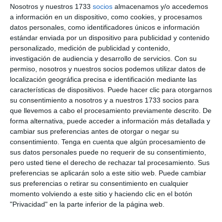
la
la
Nosotros y nuestros 1733
socios
almacenamos y/o accedemos
entrada:
entrada:
a información en un dispositivo, como cookies, y procesamos
¿POLARIZACIÓN HORIZONTAL O
datos personales, como identificadores únicos e información
VERTICAL?
estándar enviada por un dispositivo para publicidad y contenido
personalizado, medición de publicidad y contenido,
investigación de audiencia y desarrollo de servicios.
Con su
Llevamos bastante tiempo hablando de la mejor posición de
permiso, nosotros y nuestros socios podemos utilizar datos de
los detectores de radar, y la famosa
polaridad de la onda
, y
localización geográfica precisa e identificación mediante las
quizá por inercia, identificamos al revés la polaridad, o
características de dispositivos. Puede hacer clic para otorgarnos
su consentimiento a nosotros y a nuestros 1733 socios para
mejor dicho, con 90 grados de error.
que llevemos a cabo el procesamiento previamente descrito. De
forma alternativa, puede acceder a información más detallada y
cambiar sus preferencias antes de otorgar o negar su
consentimiento.
Tenga en cuenta que algún procesamiento de
sus datos personales puede no requerir de su consentimiento,
pero usted tiene el derecho de rechazar tal procesamiento. Sus
preferencias se aplicarán solo a este sitio web. Puede cambiar
sus preferencias o retirar su consentimiento en cualquier
momento volviendo a este sitio y haciendo clic en el botón
"Privacidad" en la parte inferior de la página web.