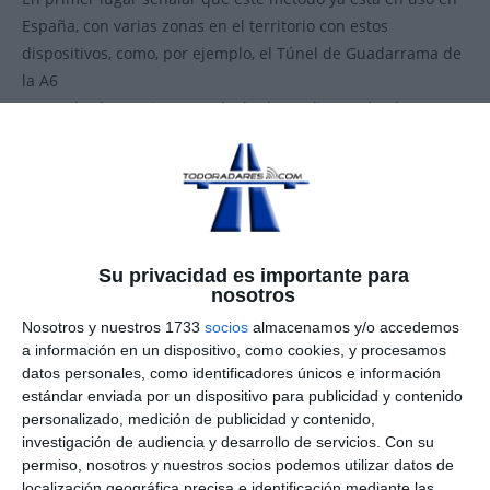
España, con varias zonas en el territorio con estos
dispositivos, como, por ejemplo, el Túnel de Guadarrama de
la A6
Este método consiste en calcular la media empleada por un
vehículo en tramos de unos 10 kilómetros.
El mecanismo es el siguiente, sobre cada uno de los carriles
de una autovía o autopista se colocan cámaras fotográficas
digitales equipadas con un sistema de reconocimiento de
matrícula (OCR) y un reloj.
Su privacidad es importante para
nosotros
Nosotros y nuestros 1733
socios
almacenamos y/o accedemos
a información en un dispositivo, como cookies, y procesamos
datos personales, como identificadores únicos e información
estándar enviada por un dispositivo para publicidad y contenido
personalizado, medición de publicidad y contenido,
investigación de audiencia y desarrollo de servicios.
Con su
permiso, nosotros y nuestros socios podemos utilizar datos de
localización geográfica precisa e identificación mediante las