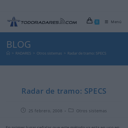
Ir
al
contenido
Menú
0
BLOG
>
RADARES
>
Otros sistemas
>
Radar de tramo: SPECS
Radar de tramo: SPECS
Publicación
Categoría
25 febrero, 2008
Otros sistemas
de
de
la
la
entrada:
entrada:
En primer lugar señalar que este método ya esta en uso en