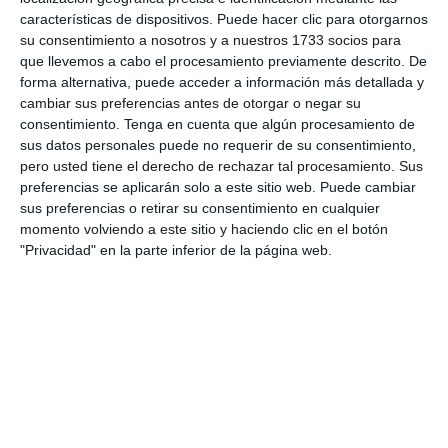
características de dispositivos. Puede hacer clic para otorgarnos
su consentimiento a nosotros y a nuestros 1733 socios para
que llevemos a cabo el procesamiento previamente descrito. De
forma alternativa, puede acceder a información más detallada y
cambiar sus preferencias antes de otorgar o negar su
consentimiento.
Tenga en cuenta que algún procesamiento de
Se instalan 2 cámaras por carril que tenga la vía, estando
sus datos personales puede no requerir de su consentimiento,
separadas por una distancia alrededor de unos 10
pero usted tiene el derecho de rechazar tal procesamiento. Sus
preferencias se aplicarán solo a este sitio web. Puede cambiar
kilómetros, cuando un coche pasa por el primer control la
sus preferencias o retirar su consentimiento en cualquier
cámara equipada con el OCR reconoce la matricula, y envía
momento volviendo a este sitio y haciendo clic en el botón
el dato al centro de control de trafico: la matricula XXX paso
"Privacidad" en la parte inferior de la página web.
a las 10:30.
Al cabo de 10 kilómetros otra cámara reconoce otra vez la
matricula y envía la hora a que paso por el punto que esta a
10 kilómetros del punto inicial X.
Ambas cámaras se encuentran conectadas a un programa
informático situado en el centro de gestión de tráfico que