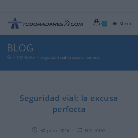
Ir
al
contenido
Menú
0
BLOG
>
NOTICIAS
>
Seguridad vial: la excusa perfecta
Seguridad vial: la excusa
perfecta
Publicación
Categoría
30 julio, 2016
NOTICIAS
de
de