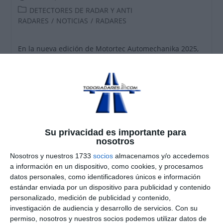
de
Categoría
DETECTORES DE RADAR Y ANTI
la
de
RADARES
/
NOTICIAS
/
RADARES
entrada:
la
entrada:
En la nueva edición de Motortec Automechanika 2025,
Genevo
se posiciona una vez más como líder en el
sector con la presentación de sus dos grandes
novedades: el sistema integral
Genevo PROTECTOR
(que apunta a ser el mejor detector de radar en 2025) y
la detección exclusiva de los
nuevos radares Cirano
670 y LaneX
, recientemente desplegados en las
carreteras españolas.
Su privacidad es importante para
nosotros
Detección exclusiva de los nuevos radares
Nosotros y nuestros 1733
socios
almacenamos y/o accedemos
Cirano 670 y LaneX
a información en un dispositivo, como cookies, y procesamos
datos personales, como identificadores únicos e información
Genevo ha vuelto a demostrar por qué es referente en
estándar enviada por un dispositivo para publicidad y contenido
el sector. La marca ha sido la primera en detectar y
personalizado, medición de publicidad y contenido,
descifrar los algoritmos de los dos nuevos radares en
investigación de audiencia y desarrollo de servicios.
Con su
España: el
Cirano 670
(fabricado por Indra Sistemas) y
permiso, nosotros y nuestros socios podemos utilizar datos de