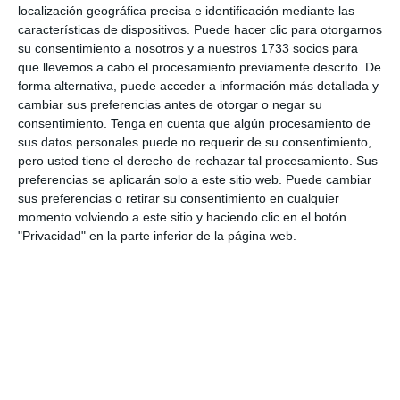
el
LaneX
(de EypScap). Estos dispositivos emplean
localización geográfica precisa e identificación mediante las
tecnología de onda continua en banda K modulada con
características de dispositivos. Puede hacer clic para otorgarnos
gestión 3D de señal, lo que los hace prácticamente
su consentimiento a nosotros y a nuestros 1733 socios para
indetectables
…
excepto para Genevo
.
que llevemos a cabo el procesamiento previamente descrito. De
forma alternativa, puede acceder a información más detallada y
cambiar sus preferencias antes de otorgar o negar su
consentimiento.
Tenga en cuenta que algún procesamiento de
sus datos personales puede no requerir de su consentimiento,
pero usted tiene el derecho de rechazar tal procesamiento. Sus
preferencias se aplicarán solo a este sitio web. Puede cambiar
sus preferencias o retirar su consentimiento en cualquier
momento volviendo a este sitio y haciendo clic en el botón
"Privacidad" en la parte inferior de la página web.
Gracias a su avanzado departamento de I+D,
Genevo
ha implementado la detección de estos radares
en sus
dispositivos, siendo pioneros en el mercado. Esta
actualización estará disponible sin coste adicional