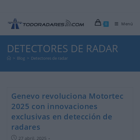
Ir
al
contenido
Menú
0
DETECTORES DE RADAR
>
Blog
>
Detectores de radar
Genevo revoluciona Motortec
2025 con innovaciones
exclusivas en detección de
radares
Publicación
27 abril, 2025