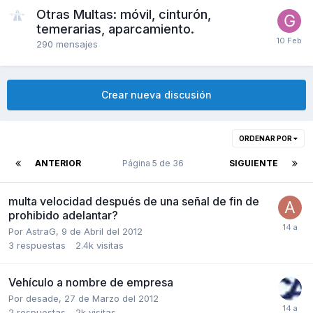
Otras Multas: móvil, cinturón,
temerarias, aparcamiento.
290
mensajes
Crear nueva discusión
ORDENAR POR
ANTERIOR
Página 5 de 36
SIGUIENTE
multa velocidad después de una señal de fin de
prohibido adelantar?
Por
AstraG
,
9 de Abril del 2012
3
respuestas
2.4k
visitas
Vehículo a nombre de empresa
Por
desade
,
27 de Marzo del 2012
2
respuestas
2k
visitas