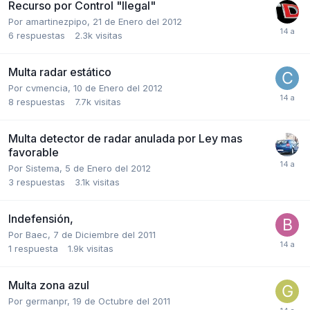
Recurso por Control "Ilegal"
Por
amartinezpipo
,
21 de Enero del 2012
6
respuestas
2.3k
visitas
Multa radar estático
Por
cvmencia
,
10 de Enero del 2012
8
respuestas
7.7k
visitas
Multa detector de radar anulada por Ley mas
favorable
Por
Sistema
,
5 de Enero del 2012
3
respuestas
3.1k
visitas
Indefensión,
Por
Baec
,
7 de Diciembre del 2011
1
respuesta
1.9k
visitas
Multa zona azul
Por
germanpr
,
19 de Octubre del 2011