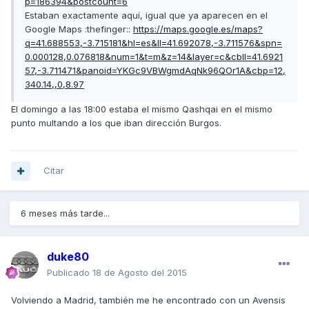
p=186394&postcount=6
Estaban exactamente aquí, igual que ya aparecen en el
Google Maps :thefinger::
https://maps.google.es/maps?
q=41.688553,-3.715181&hl=es&ll=41.692078,-3.711576&spn=
0.000128,0.076818&num=1&t=m&z=14&layer=c&cbll=41.6921
57,-3.711471&panoid=YKGc9VBWgmdAqNk96QOr1A&cbp=12,
340.14,,0,8.97
El domingo a las 18:00 estaba el mismo Qashqai en el mismo
punto multando a los que iban dirección Burgos.
Citar
6 meses más tarde...
duke80
Publicado
18 de Agosto del 2015
Volviendo a Madrid, también me he encontrado con un Avensis