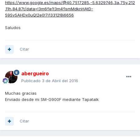
https://www.google.es/maps/@40.7517285,-5.6329746,3a,75y,212
.11h,84.87t/data=!3m6!1e1!3m4!1smMdknHAtD-
59SvSAHDx0uQ!2e0!7i13312!8i6656
Saludos
Citar
abergueiro
Publicado
3 de Abril del 2016
Muchas gracias
Enviado desde mi SM-G900F mediante Tapatalk
Citar