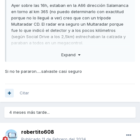
Ayer sobre las 16h, estaban en la A66 dirección Salamanca
en torno al km 365 (no puedo determinarlo con exactitud
porque no lo llegué a ver) creo que con un trípode
Multaradar CD. El radar era seguro un Multaradar porque
fue lo que indicó el detector y a los pocos kilómetros
(según Social Drive a los 2,5km) estrechaban la calzada y
paraban a todos en un megacontrol.
Unos 10 coches de la guardia civil y dos agentes con
Expand
tablets. Saturados. Ya no paraban a más.
Yo iba hablando por el manos libres por lo que cuando pitó
el detector, levante el pie. Veremos si llega algo.
Si no te pararon.....salvaste casi seguro
¿Alguien que sepa dónde se ponen exactamente? En coche
los he visto mas veces por la zona pero con el trípode no.
Citar
McBride.
4 meses más tarde...
robertito608
Publicado
11 de Febrero del 2024