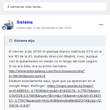
4 semanas más tarde...
Sistema
Publicado
11 de Noviembre del 2014
Sistema dijo:
El viernes a las 20:00 el qashqai blanco matrícula GTG en el
km 161 de la A1, multando dirección Madrid, creo, aunque
con el quitamiedos en medio no lo tengo del todo seguro.
Si no era éste, era su primo hermano:
http://www.todoradares.com/foro/showpost.php?
p=186394&postcount=6
Estaban exactamente aquí, igual que ya aparecen en el
Google Maps :thefinger::
https://maps.google.es/maps?
q=41.688553,-3.715181&hl=es&ll=41.692078,-3.711576&spn=
0.000128,0.076818&num=1&t=m&z=14&layer=c&cbll=41.6921
57,-3.711471&panoid=YKGc9VBWgmdAqNk96QOr1A&cbp=12,
340.14,,0,8.97