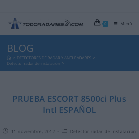
Ir
al
contenido
Menú
0
BLOG
>
DETECTORES DE RADAR Y ANTI RADARES
>
Detector radar de instalación
>
PRUEBA ESCORT 8500ci Plus Intl ESPAÑOL
PRUEBA ESCORT 8500ci Plus
Intl ESPAÑOL
Publicación
Categoría
11 noviembre, 2012
Detector radar de instalación
de
de