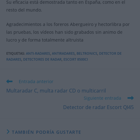
Su eficacia está demostrada tanto en España, como en el
resto del mundo.
Agradecimientos a los foreros Abergueiro y hectorlibra por
las pruebas, los vídeos han sido grabados sin animo de
lucro y de forma totalmente altruista
ETIQUETAS
:
ANTI-RADARES
,
ANTIRADARES
,
BELTRONICS
,
DETECTOR DE
RADARES
,
DETECTORES DE RADAR
,
ESCORT 8500CI
Leer
Entrada anterior
más
Multaradar C, multa radar CD o multicarril
artículos
Siguiente entrada
Detector de radar Escort QI45
TAMBIÉN PODRÍA GUSTARTE