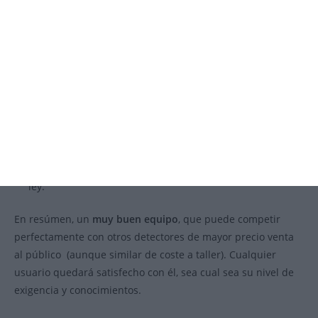
rendimiento es muy aceptable, pero no llega al nivel
que busca un usuario avanzado.
CONTRAS:
Antena sin lente Fresnel. Requiere mejor nivelación en
la instalación.
Rendimiento algo inferior a STI si no lleva cono.
Acotación menos configurable que en STI-R.
Antena detectable, si en algún momento cambiara la
ley.
En resúmen, un
muy buen equipo
, que puede competir
perfectamente con otros detectores de mayor precio venta
al público (aunque similar de coste a taller). Cualquier
usuario quedará satisfecho con él, sea cual sea su nivel de
exigencia y conocimientos.