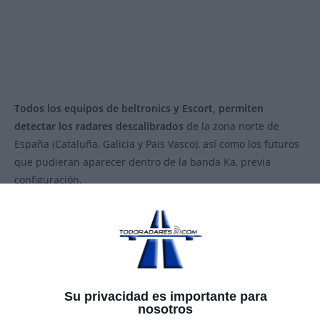
Todos los equipos de beltronics y Escort, permiten
detectar los radares descalibrados
de la zona norte de
España (Cataluña, Galicia y Pais Vasco), así como los futuros
que pudieran aparecer dentro de la banda Ka, previa
configuración.
Por supuesto, acota la banda de radares aunque, si
quisiéramos,
puede trabajar en banda ancha
, algo no
recomendable en Europa, especialmente por incremento de
falsas alarmas y cosa que el resto de marca no permiten
ambas posibilidades.
Su privacidad es importante para
nosotros
UNBOXING