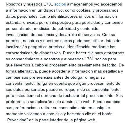
Nosotros y nuestros 1731
socios
almacenamos y/o accedemos
a información en un dispositivo, como cookies, y procesamos
Embalaje habitual de los equipos Beltronics/Escort, bien
datos personales, como identificadores únicos e información
protegido, con todo lo necesario para hacer la instalación
estándar enviada por un dispositivo para publicidad y contenido
incluyendo tornillo y bridas. En la funda del estuche,
personalizado, medición de publicidad y contenido,
aparece identificado “Alertas de voz en Español”.
investigación de audiencia y desarrollo de servicios.
Con su
permiso, nosotros y nuestros socios podemos utilizar datos de
CARACTERÍSTICAS DEL MODELO
localización geográfica precisa e identificación mediante las
características de dispositivos. Puede hacer clic para otorgarnos
su consentimiento a nosotros y a nuestros 1731 socios para
Encontramos un detector con avisador integrado de gama
que llevemos a cabo el procesamiento previamente descrito. De
media-alta, con escaneo de
bandas K y Ka segmentada o
forma alternativa, puede acceder a información más detallada y
ancha según se desee hacer la configuración.
cambiar sus preferencias antes de otorgar o negar su
consentimiento.
Tenga en cuenta que algún procesamiento de
Recordamos que este detector, tiene
gran facilidad de
sus datos personales puede no requerir de su consentimiento,
montaje
de los elementos, quedando perfectamente
pero usted tiene el derecho de rechazar tal procesamiento. Sus
preferencias se aplicarán solo a este sitio web. Puede cambiar
integrados en el vehículo. Es muy sencillo conseguir una
sus preferencias o retirar su consentimiento en cualquier
instalación muy cuidada e integrada
en el coche sin
momento volviendo a este sitio y haciendo clic en el botón
molestos aparatos de gran tamaño a la vista.
"Privacidad" en la parte inferior de la página web.