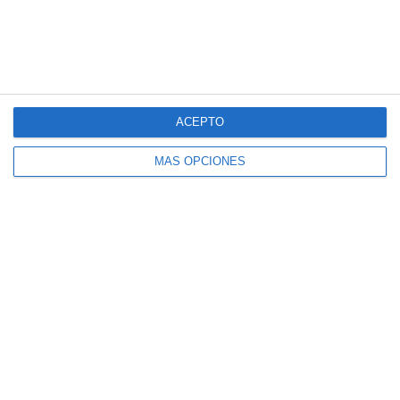
Avda. Ilustración dirección Ilustración:
ACEPTO
MÁS OPCIONES
Avda. Ilustración dirección A6