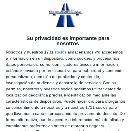
Tempocam
. Este radar es
de fabricación Alemana
por la empresa Radarlux.
La gama Tempocam
incorpora para detectar la
Su privacidad es importante para
velocidad de los
nosotros
vehículos, un
radar
Nosotros y nuestros 1731
socios
almacenamos y/o accedemos
doppler en Banda K
o
a información en un dispositivo, como cookies, y procesamos
datos personales, como identificadores únicos e información
bandas de inducción
estándar enviada por un dispositivo para publicidad y contenido
enterradas debajo del asfalto
, o una combinación de
personalizado, medición de publicidad y contenido,
ambas. La unidades instaladas
en España
emplean el radar
investigación de audiencia y desarrollo de servicios.
Con su
en
Banda K
.
permiso, nosotros y nuestros socios podemos utilizar datos de
localización geográfica precisa e identificación mediante las
El radar de Banda K opera en la frecuencia de
24,1GHz
, y
características de dispositivos. Puede hacer clic para otorgarnos
su consentimiento a nosotros y a nuestros 1731 socios para
con una potencia de emisión de < 5mW. Puede
controlar de
que llevemos a cabo el procesamiento previamente descrito. De
uno a tres carriles
, y registra velocidades de entre 10km/h y
forma alternativa, puede acceder a información más detallada y
250km/h. Posee una cámara digital de alta resolución con
cambiar sus preferencias antes de otorgar o negar su
flash (normal o infrarojo) y las fotografías las puede