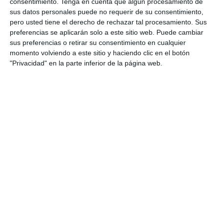
consentimiento.
Tenga en cuenta que algún procesamiento de
almacenar en un CD-ROM, o enviarlas directamente a la
sus datos personales puede no requerir de su consentimiento,
central vía internet o GSM.
pero usted tiene el derecho de rechazar tal procesamiento. Sus
preferencias se aplicarán solo a este sitio web. Puede cambiar
sus preferencias o retirar su consentimiento en cualquier
Puede ir instalado a ras de suelo
en una cabina
o bien en lo
momento volviendo a este sitio y haciendo clic en el botón
alto
sobre un poste
. Puede captar a vehículos en
ambos
"Privacidad" en la parte inferior de la página web.
sentidos de la circulación
.
El Tempocam II, la versión mas moderna de la gama
Tempocam, se diferencia de los demás modelos de
Tempocam en que puede incorporar una cámara
con
reconocimiento digital de matriculas (OCR)
, ademas de
mayor resolución y prestaciones.
Hoy por hoy, existe un ejemplar de este radar instalado en
la M45 de Madrid y en la N-VI, y varios ejemplares en el País
Vasco, ademas de Asturias.