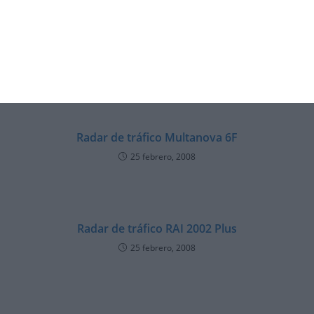
TAMBIÉN PODRÍA GUSTARTE
Cabina MODULAR para cinemómetro fijo
17 febrero, 2010
Radar de tráfico Multanova 6F
25 febrero, 2008
Radar de tráfico RAI 2002 Plus
25 febrero, 2008