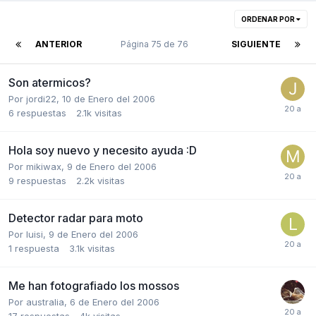
ORDENAR POR
ANTERIOR
Página 75 de 76
SIGUIENTE
Son atermicos?
Por
jordi22
,
10 de Enero del 2006
6
respuestas
2.1k
visitas
Hola soy nuevo y necesito ayuda :D
Por
mikiwax
,
9 de Enero del 2006
9
respuestas
2.2k
visitas
Detector radar para moto
Por
luisi
,
9 de Enero del 2006
1
respuesta
3.1k
visitas
Me han fotografiado los mossos
Por
australia
,
6 de Enero del 2006
17
respuestas
4k
visitas