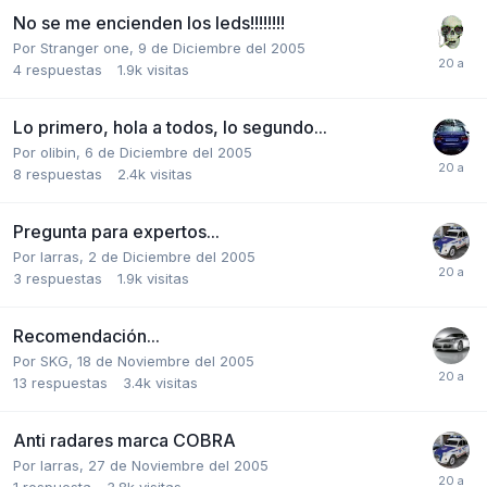
No se me encienden los leds!!!!!!!!
Por
Stranger one
,
9 de Diciembre del 2005
4
respuestas
1.9k
visitas
Lo primero, hola a todos, lo segundo...
Por
olibin
,
6 de Diciembre del 2005
8
respuestas
2.4k
visitas
Pregunta para expertos...
Por
larras
,
2 de Diciembre del 2005
3
respuestas
1.9k
visitas
Recomendación...
Por
SKG
,
18 de Noviembre del 2005
13
respuestas
3.4k
visitas
Anti radares marca COBRA
Por
larras
,
27 de Noviembre del 2005
1
respuesta
3.8k
visitas